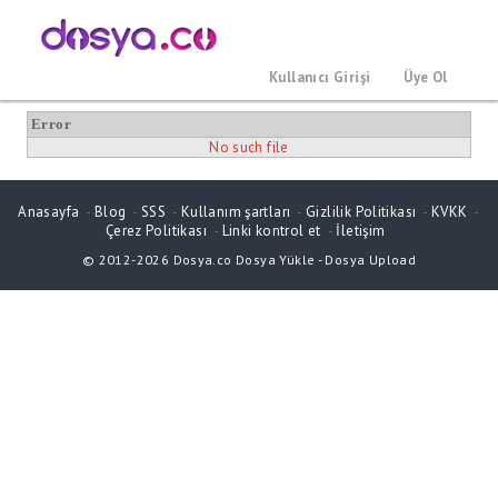
Kullanıcı Girişi
Üye Ol
Error
No such file
Anasayfa
-
Blog
-
SSS
-
Kullanım şartları
-
Gizlilik Politikası
-
KVKK
-
Çerez Politikası
-
Linki kontrol et
-
İletişim
© 2012-2026
Dosya.co
Dosya Yükle
-
Dosya Upload