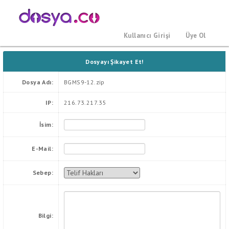
Kullanıcı Girişi
Üye Ol
Dosyayı Şikayet Et!
Dosya Adı:
BGMS9-12.zip
IP:
216.73.217.35
İsim:
E-Mail:
Sebep:
Bilgi: