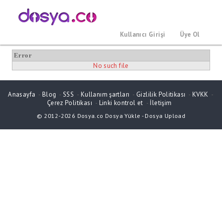
Kullanıcı Girişi
Üye Ol
Error
No such file
Anasayfa
-
Blog
-
SSS
-
Kullanım şartları
-
Gizlilik Politikası
-
KVKK
-
Çerez Politikası
-
Linki kontrol et
-
İletişim
© 2012-2026
Dosya.co
Dosya Yükle
-
Dosya Upload