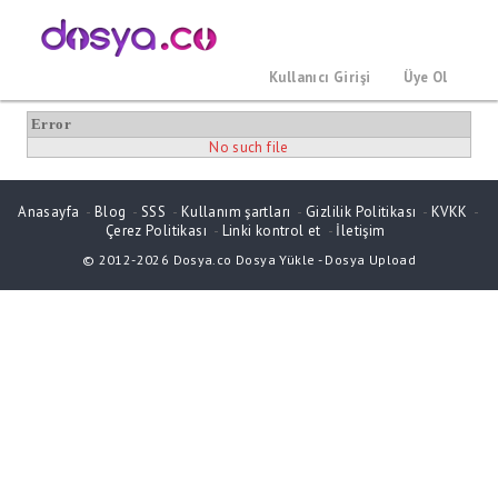
Kullanıcı Girişi
Üye Ol
Error
No such file
Anasayfa
-
Blog
-
SSS
-
Kullanım şartları
-
Gizlilik Politikası
-
KVKK
-
Çerez Politikası
-
Linki kontrol et
-
İletişim
© 2012-2026
Dosya.co
Dosya Yükle
-
Dosya Upload