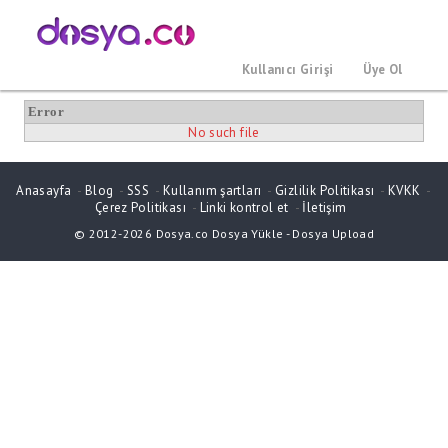
Kullanıcı Girişi
Üye Ol
Error
No such file
Anasayfa
-
Blog
-
SSS
-
Kullanım şartları
-
Gizlilik Politikası
-
KVKK
-
Çerez Politikası
-
Linki kontrol et
-
İletişim
© 2012-2026
Dosya.co
Dosya Yükle
-
Dosya Upload