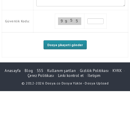
5
Güvenlik Kodu:
9
5
9
Anasayfa
-
Blog
-
SSS
-
Kullanım şartları
-
Gizlilik Politikası
-
KVKK
-
Çerez Politikası
-
Linki kontrol et
-
İletişim
© 2012-2026
Dosya.co
Dosya Yükle
-
Dosya Upload