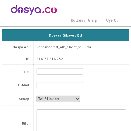
Kullanıcı Girişi
Üye Ol
Dosyayı Şikayet Et!
Dosya Adı:
Ronemacraft_Afk_Client_v1.0.rar
IP:
216.73.216.252
İsim:
E-Mail:
Sebep:
Bilgi: