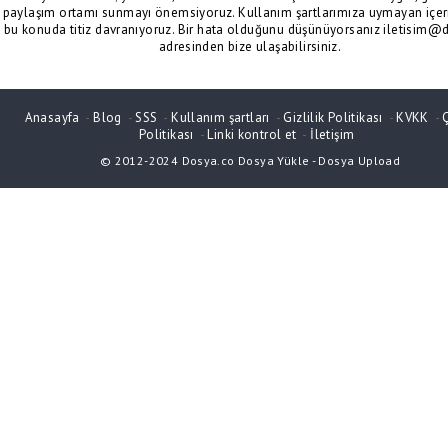
paylaşım ortamı sunmayı önemsiyoruz. Kullanım şartlarımıza uymayan içeri
bu konuda titiz davranıyoruz. Bir hata olduğunu düşünüyorsanız iletisim@
adresinden bize ulaşabilirsiniz.
Anasayfa
-
Blog
-
SSS
-
Kullanım şartları
-
Gizlilik Politikası
-
KVKK
-
Politikası
-
Linki kontrol et
-
İletişim
© 2012-2024
Dosya.co
Dosya Yükle
-
Dosya Upload