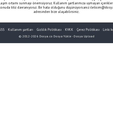
laşım ortamı sunmayı önemsiyoruz. Kullanım şartlarımıza uymayan içerikler 
konuda titiz davranıyoruz. Bir hata olduğunu düşünüyorsanız iletisim@dosy
adresinden bize ulaşabilirsiniz.
SSS
-
Kullanım şartları
-
Gizlilik Politikası
-
KVKK
-
Çerez Politikası
-
Linki k
© 2012-2026
Dosya.co
Dosya Yükle
-
Dosya Upload