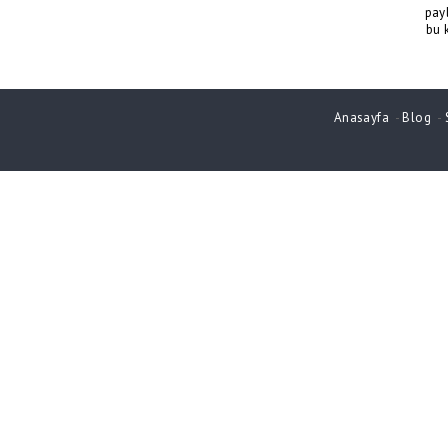
pay
bu 
Anasayfa
-
Blog
-