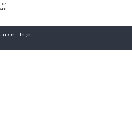
için
a.co
ontrol et
-
İletişim