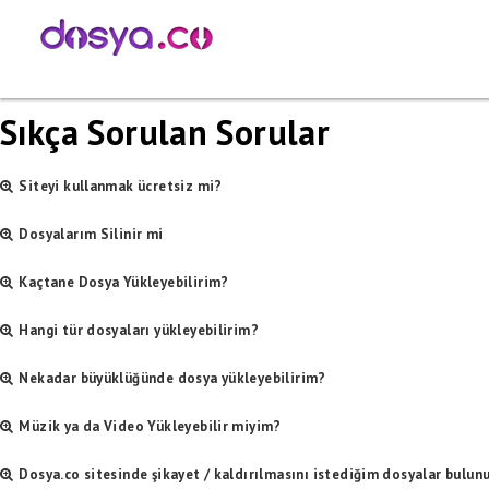
Sıkça Sorulan Sorular
Siteyi kullanmak ücretsiz mi?
Evet. Sitemizi kullanmak ücretsizdir. Sitemize ücretsiz olarak üye olup, dosyal
Dosyalarım Silinir mi
Misafir olarak dosya yükleyen kişilerin dosyaları 45 gün hiç indirilmezse sil
Kaçtane Dosya Yükleyebilirim?
indirilmezse silinecektir. Sadece kullanım şartlarımızı ihlal eden dosyalar an
Kullanım Şartlarında belirtilen boyutlarda, istediğiniz kadar dosya yükleyebil
Hangi tür dosyaları yükleyebilirim?
Torrent haricinde, Bütün uzantılı dosyalarınızı yükleyebilirsiniz.
Nekadar büyüklüğünde dosya yükleyebilirim?
Ziyaretçiler 2048 mb boyutunda dosya yükleyebilirler
Müzik ya da Video Yükleyebilir miyim?
Evet. Fakat yüklediğiniz müzik ve videoların telif hakkı olmaması konusund
Dosya.co sitesinde şikayet / kaldırılmasını istediğim dosyalar bulunu
durumlarda ve kullanım şartlarımızı ihlal durumunda bu tür dosyalar silinece