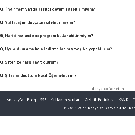
Hemen dosya indirme ekranında bulunan "şikayet et" bölümünden bize şikaye
İndirmem yarıda kesildi devam edebilir miyim?
belirtebilirsiniz.
Buraya tıklayarak
iletişim bölümümüze ulaşabilirsiniz.
Maalesef. İndirmeniz yarıda kesildiyse devam edemezsiniz.
Yüklediğim dosyaları silebilir miyim?
Tabiki silebilirsiniz... Yükleme işlemi bittikten sonra karşınıza iki tane link 
Harici hızlandırıcı program kullanabilir miyim?
diğeride de silme linkidir. Silme linkine tarayıcınızdan ulaştığınız zaman dosy
dosyaları tekrar geri getirme imkanınız bulunmuyor.
Şimdilik hayır...
Üye oldum ama hala indirme hızım yavaş. Ne yapabilirim?
Ücretsiz üyelerimizin indirme hız limitleri bulunmaktadır. Sınırsız hızda in
Sitenize nasıl kayıt olurum?
olmanız gerekmektedir.
Sitemize kayıt olmak için
buraya tıklayınız
. Kullanıcı adı ve şifrenizi yazdı
Şifremi Unuttum Nasıl Öğrenebilirim?
özen gösteriniz. Çünkü biz e-posta doğrulaması yapmaktayız.
Endişelenmeyin... Eğer şifrenizi unuttuysanız lütfen
burayı tıklayınız.
dosya.co Yönetimi
Anasayfa
-
Blog
-
SSS
-
Kullanım şartları
-
Gizlilik Politikası
-
KVKK
-
Ç
© 2012-2024
Dosya.co
Dosya Yükle
-
Do