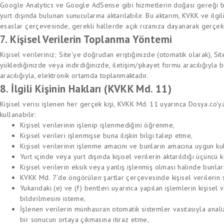
Google Analytics ve Google AdSense gibi hizmetlerin doğası gereği bazı 
yurt dışında bulunan sunucularına aktarılabilir. Bu aktarım, KVKK ve ilgi
esaslar çerçevesinde, gerekli hallerde açık rızanıza dayanarak gerçek
7. Kişisel Verilerin Toplanma Yöntemi
Kişisel verileriniz; Site'ye doğrudan eriştiğinizde (otomatik olarak), Si
yüklediğinizde veya indirdiğinizde, iletişim/şikayet formu aracılığıyla b
aracılığıyla, elektronik ortamda toplanmaktadır.
8. İlgili Kişinin Hakları (KVKK Md. 11)
Kişisel verisi işlenen her gerçek kişi, KVKK Md. 11 uyarınca Dosya.co'y
kullanabilir:
Kişisel verilerinin işlenip işlenmediğini öğrenme,
Kişisel verileri işlenmişse buna ilişkin bilgi talep etme,
Kişisel verilerinin işlenme amacını ve bunların amacına uygun ku
Yurt içinde veya yurt dışında kişisel verilerin aktarıldığı üçüncü k
Kişisel verilerin eksik veya yanlış işlenmiş olması halinde bunlar
KVKK Md. 7'de öngörülen şartlar çerçevesinde kişisel verilerin 
Yukarıdaki (e) ve (f) bentleri uyarınca yapılan işlemlerin kişisel v
bildirilmesini isteme,
İşlenen verilerin münhasıran otomatik sistemler vasıtasıyla analiz
bir sonucun ortaya çıkmasına itiraz etme,