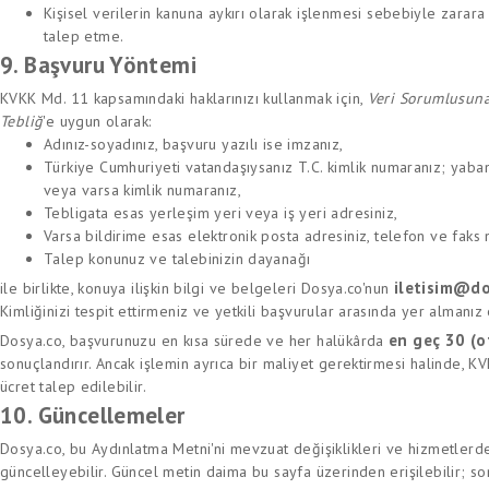
Kişisel verilerin kanuna aykırı olarak işlenmesi sebebiyle zarara
talep etme.
9. Başvuru Yöntemi
KVKK Md. 11 kapsamındaki haklarınızı kullanmak için,
Veri Sorumlusuna
Tebliğ
'e uygun olarak:
Adınız-soyadınız, başvuru yazılı ise imzanız,
Türkiye Cumhuriyeti vatandaşıysanız T.C. kimlik numaranız; yaba
veya varsa kimlik numaranız,
Tebligata esas yerleşim yeri veya iş yeri adresiniz,
Varsa bildirime esas elektronik posta adresiniz, telefon ve faks
Talep konunuz ve talebinizin dayanağı
iletisim@do
ile birlikte, konuya ilişkin bilgi ve belgeleri Dosya.co'nun
Kimliğinizi tespit ettirmeniz ve yetkili başvurular arasında yer almanız 
en geç 30 (o
Dosya.co, başvurunuzu en kısa sürede ve her halükârda
sonuçlandırır. Ancak işlemin ayrıca bir maliyet gerektirmesi halinde, KV
ücret talep edilebilir.
10. Güncellemeler
Dosya.co, bu Aydınlatma Metni'ni mevzuat değişiklikleri ve hizmetlerd
güncelleyebilir. Güncel metin daima bu sayfa üzerinden erişilebilir; so