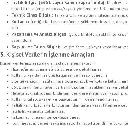
Trafik Bilgisi (5651 sayılı Kanun kapsamında):
IP adresi, ka
hedef bilgisi (erişilen dosya/sayfa), yönlendiren URL, indirme/yü
Teknik Cihaz Bilgisi:
Tarayıcı türü ve sürümü, işletim sistemi, c
Kullanıcı İçeriği:
Kullanıcı tarafından yüklenen dosyalar, dosya m
vb.).
Pazarlama ve Analiz Bilgisi:
Çerez kimlikleri, reklam tercihl
üzerinden).
Başvuru ve Talep Bilgisi:
İletişim formu, şikayet veya ihbar kap
3. Kişisel Verilerin İşlenme Amaçları
Kişisel verileriniz aşağıdaki amaçlarla işlenmektedir:
Hizmet'in sunulması, sürdürülmesi ve geliştirilmesi,
Kullanıcı kayıtlarının oluşturulması ve hesap yönetimi,
Site güvenliğinin sağlanması, dolandırıcılık ve kötüye kullanımın
5651 sayılı Kanun uyarınca trafik bilgilerinin saklanması ve yetk
Hukuka aykırılık iddiası bildirilen içeriklere ilişkin uyar-kaldır pr
Kullanıcı talep, şikayet ve başvurularının değerlendirilmesi,
Yetkili kamu kurum ve kuruluşlarından gelen yasal taleplere cev
İstatistik ve analiz çalışmaları,
Reklam sunumunun gerçekleştirilmesi,
İlgili mevzuat gereği saklama, raporlama, bilgilendirme yükümlü