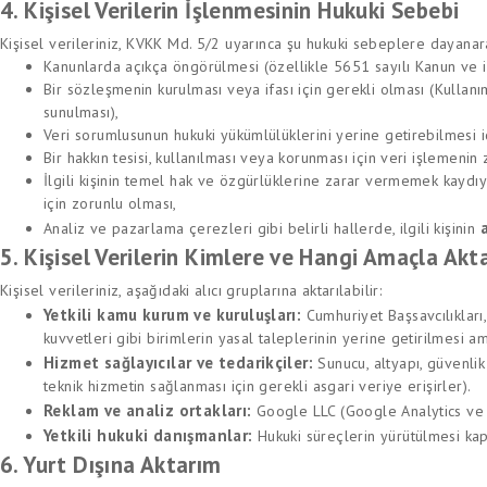
4. Kişisel Verilerin İşlenmesinin Hukuki Sebebi
Kişisel verileriniz, KVKK Md. 5/2 uyarınca şu hukuki sebeplere dayanar
Kanunlarda açıkça öngörülmesi (özellikle 5651 sayılı Kanun ve il
Bir sözleşmenin kurulması veya ifası için gerekli olması (Kullan
sunulması),
Veri sorumlusunun hukuki yükümlülüklerini yerine getirebilmesi i
Bir hakkın tesisi, kullanılması veya korunması için veri işlemenin
İlgili kişinin temel hak ve özgürlüklerine zarar vermemek kayd
için zorunlu olması,
Analiz ve pazarlama çerezleri gibi belirli hallerde, ilgili kişinin
5. Kişisel Verilerin Kimlere ve Hangi Amaçla Akta
Kişisel verileriniz, aşağıdaki alıcı gruplarına aktarılabilir:
Yetkili kamu kurum ve kuruluşları:
Cumhuriyet Başsavcılıklar
kuvvetleri gibi birimlerin yasal taleplerinin yerine getirilmesi am
Hizmet sağlayıcılar ve tedarikçiler:
Sunucu, altyapı, güvenlik
teknik hizmetin sağlanması için gerekli asgari veriye erişirler).
Reklam ve analiz ortakları:
Google LLC (Google Analytics ve
Yetkili hukuki danışmanlar:
Hukuki süreçlerin yürütülmesi ka
6. Yurt Dışına Aktarım