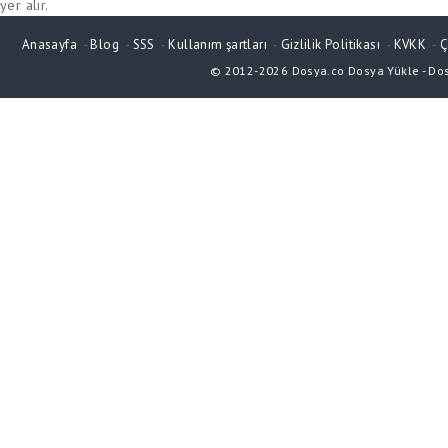
yer alır.
Anasayfa
-
Blog
-
SSS
-
Kullanım şartları
-
Gizlilik Politikası
-
KVKK
-
Ç
© 2012-2026
Dosya.co
Dosya Yükle
-
Do