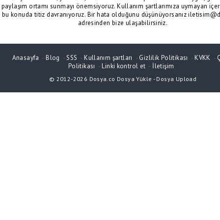
paylaşım ortamı sunmayı önemsiyoruz. Kullanım şartlarımıza uymayan içeri
bu konuda titiz davranıyoruz. Bir hata olduğunu düşünüyorsanız iletisim@
adresinden bize ulaşabilirsiniz.
Anasayfa
-
Blog
-
SSS
-
Kullanım şartları
-
Gizlilik Politikası
-
KVKK
-
Politikası
-
Linki kontrol et
-
İletişim
© 2012-2026
Dosya.co
Dosya Yükle
-
Dosya Upload