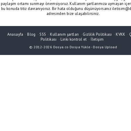
paylaşım ortamı sunmayı önemsiyoruz. Kullanım şartlarımıza uymayan içeri
bu konuda titiz davranıyoruz. Bir hata olduğunu düşünüyorsanız iletisim@
adresinden bize ulaşabilirsiniz.
Anasayfa
-
Blog
-
SSS
-
Kullanım şartları
-
Gizlilik Politikası
-
KVKK
-
Politikası
-
Linki kontrol et
-
İletişim
© 2012-2026
Dosya.co
Dosya Yükle
-
Dosya Upload