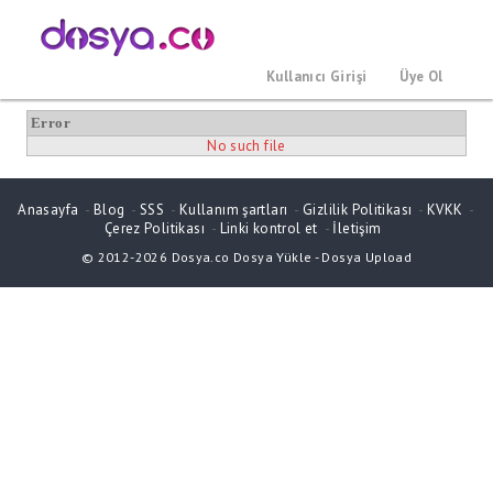
Kullanıcı Girişi
Üye Ol
Error
No such file
Anasayfa
-
Blog
-
SSS
-
Kullanım şartları
-
Gizlilik Politikası
-
KVKK
-
Çerez Politikası
-
Linki kontrol et
-
İletişim
© 2012-2026
Dosya.co
Dosya Yükle
-
Dosya Upload