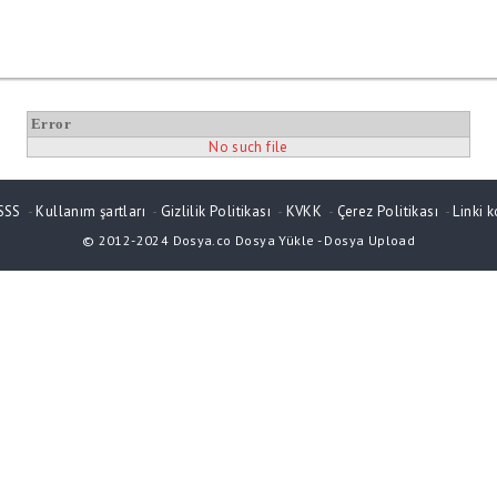
Error
No such file
SSS
-
Kullanım şartları
-
Gizlilik Politikası
-
KVKK
-
Çerez Politikası
-
Linki k
© 2012-2024
Dosya.co
Dosya Yükle
-
Dosya Upload