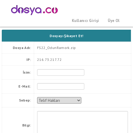
Kullanıcı Girişi
Üye Ol
Dosyayı Şikayet Et!
Dosya Adı:
FS22_OdunRamork.zip
IP:
216.73.217.72
İsim:
E-Mail:
Sebep:
Bilgi: