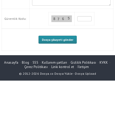
5
Güvenlik Kodu:
8
6
7
Anasayfa
-
Blog
-
SSS
-
Kullanım şartları
-
Gizlilik Politikası
-
KVKK
-
Çerez Politikası
-
Linki kontrol et
-
İletişim
© 2012-2026
Dosya.co
Dosya Yükle
-
Dosya Upload