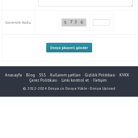
7
3
Güvenlik Kodu:
6
5
Anasayfa
-
Blog
-
SSS
-
Kullanım şartları
-
Gizlilik Politikası
-
KVKK
-
Çerez Politikası
-
Linki kontrol et
-
İletişim
© 2012-2024
Dosya.co
Dosya Yükle
-
Dosya Upload