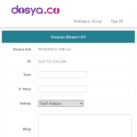
Kullanıcı Girişi
Üye Ol
Dosyayı Şikayet Et!
Dosya Adı:
PEUGEOUT-308.rar
IP:
216.73.216.104
İsim:
E-Mail:
Sebep:
Bilgi: