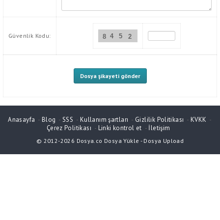
Güvenlik Kodu:
4
5
8
2
Anasayfa
-
Blog
-
SSS
-
Kullanım şartları
-
Gizlilik Politikası
-
KVKK
-
Çerez Politikası
-
Linki kontrol et
-
İletişim
© 2012-2026
Dosya.co
Dosya Yükle
-
Dosya Upload