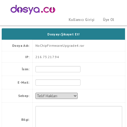
Kullanıcı Girişi
Üye Ol
Dosyayı Şikayet Et!
Dosya Adı:
NoChipFirmwareUpgrade4.rar
IP:
216.73.217.94
İsim:
E-Mail:
Sebep:
Bilgi: