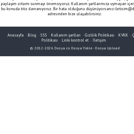
paylaşım ortamı sunmayı önemsiyoruz. Kullanım şartlarımıza uymayan içeri
bu konuda titiz davranıyoruz. Bir hata olduğunu düşünüyorsanız iletisim@
adresinden bize ulaşabilirsiniz.
Anasayfa
-
Blog
-
SSS
-
Kullanım şartları
-
Gizlilik Politikası
-
KVKK
-
Politikası
-
Linki kontrol et
-
İletişim
© 2012-2026
Dosya.co
Dosya Yükle
-
Dosya Upload