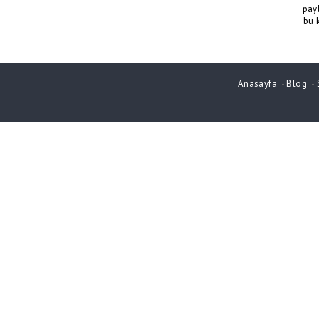
pay
bu 
Anasayfa
-
Blog
-