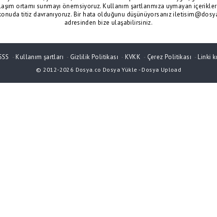
laşım ortamı sunmayı önemsiyoruz. Kullanım şartlarımıza uymayan içerikler 
konuda titiz davranıyoruz. Bir hata olduğunu düşünüyorsanız iletisim@dosy
adresinden bize ulaşabilirsiniz.
SSS
-
Kullanım şartları
-
Gizlilik Politikası
-
KVKK
-
Çerez Politikası
-
Linki k
© 2012-2026
Dosya.co
Dosya Yükle
-
Dosya Upload