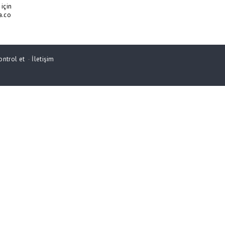
için
a.co
ontrol et
-
İletişim