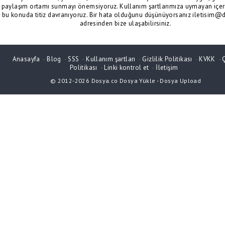
paylaşım ortamı sunmayı önemsiyoruz. Kullanım şartlarımıza uymayan içeri
bu konuda titiz davranıyoruz. Bir hata olduğunu düşünüyorsanız iletisim@
adresinden bize ulaşabilirsiniz.
Anasayfa
-
Blog
-
SSS
-
Kullanım şartları
-
Gizlilik Politikası
-
KVKK
-
Politikası
-
Linki kontrol et
-
İletişim
© 2012-2026
Dosya.co
Dosya Yükle
-
Dosya Upload