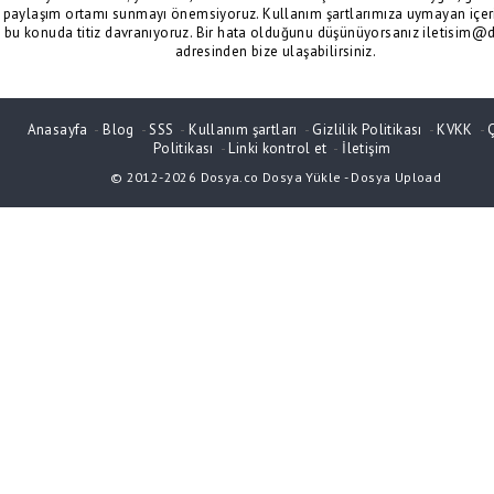
paylaşım ortamı sunmayı önemsiyoruz. Kullanım şartlarımıza uymayan içeri
bu konuda titiz davranıyoruz. Bir hata olduğunu düşünüyorsanız iletisim@
adresinden bize ulaşabilirsiniz.
Anasayfa
-
Blog
-
SSS
-
Kullanım şartları
-
Gizlilik Politikası
-
KVKK
-
Politikası
-
Linki kontrol et
-
İletişim
© 2012-2026
Dosya.co
Dosya Yükle
-
Dosya Upload