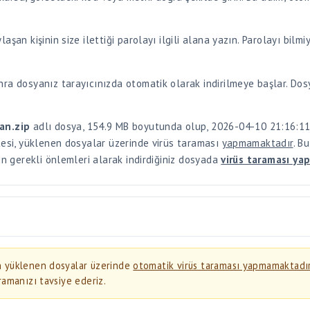
ra dosyanız tarayıcınızda otomatik olarak indirilmeye başlar. Dosy
an.zip
adlı dosya, 154.9 MB boyutunda olup, 2026-04-10 21:16:11 
tesi, yüklenen dosyalar üzerinde virüs taraması
yapmamaktadır
. B
in gerekli önlemleri alarak indirdiğiniz dosyada
virüs taraması yap
an yüklenen dosyalar üzerinde
otomatik virüs taraması yapmamaktadı
ramanızı tavsiye ederiz.
ws Defender
,
Malwarebytes
veya benzeri bir antivirüs programı ile
i) için ekstra dikkatli olun. Bu dosyalar bilgisayarınıza zararlı yazılım bu