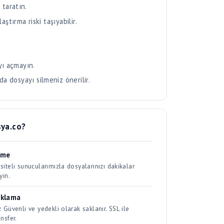
yı açmayın.
da dosyayı silmeniz önerilir.
ya.co?
eme
iteli sunucularımızla dosyalarınızı dakikalar
yin.
aklama
 Güvenli ve yedekli olarak saklanır. SSL ile
nsfer.
aşım
uşturulan kısa linklerle her ortamda kolayca