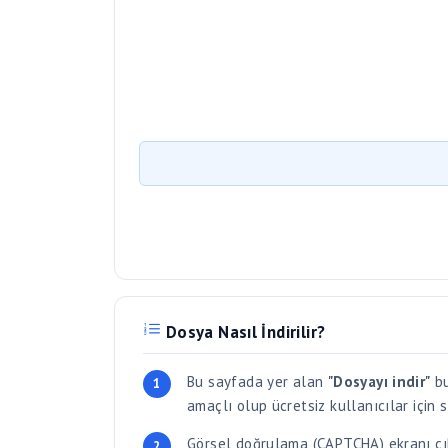
Dosya Nasıl İndirilir?
Bu sayfada yer alan
"Dosyayı indir"
bu
amaçlı olup ücretsiz kullanıcılar için 
Görsel doğrulama (CAPTCHA) ekranı çık
kötüye kullanımı önler.
Dosya parola korumalı ise, dosyayı payla