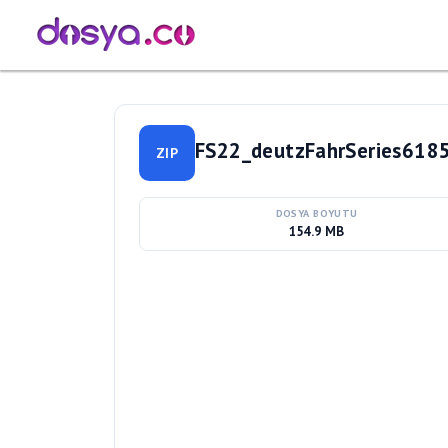
FS22_deutzFahrSeries618
ZIP
DOSYA BOYUTU
154.9 MB