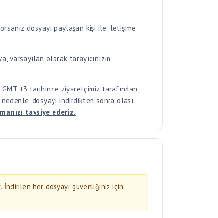
a, varsayılan olarak tarayıcınızın
GMT +3 tarihinde ziyaretçimiz tarafından
u nedenle, dosyayı indirdikten sonra olası
manızı tavsiye ederiz.
r
. İndirilen her dosyayı güvenliğiniz için
 taratın.
laştırma riski taşıyabilir.