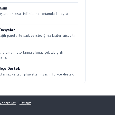
 Dosyalar
ağlı parola ile sadece istediğiniz kişiler erişebilir.
zı arama motorlarına çıkmaz şekilde gizli
siniz.
rkçe Destek
ularınız ve telif şikayetleriniz için Türkçe destek.
 kontrol et
-
İletişim