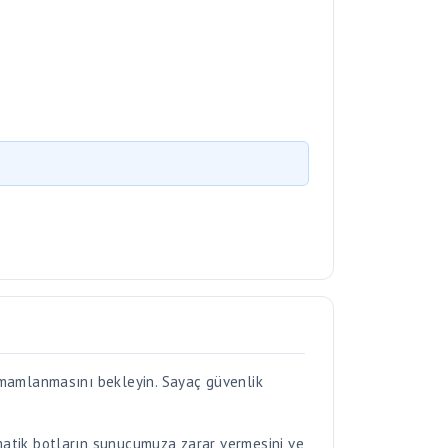
amamlanmasını bekleyin. Sayaç güvenlik
matik botların sunucumuza zarar vermesini ve
yorsanız dosyayı paylaşan kişi ile iletişime