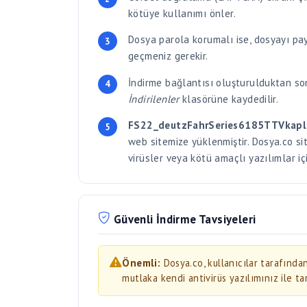
geçmeniz gerekir.
İndirme bağlantısı oluşturulduktan son
İndirilenler
klasörüne kaydedilir.
FS22_deutzFahrSeries6185TTVkapl
web sitemize yüklenmiştir. Dosya.co si
virüsler veya kötü amaçlı yazılımlar iç
Güvenli İndirme Tavsiyeleri
Önemli:
Dosya.co, kullanıcılar tarafınd
mutlaka kendi antivirüs yazılımınız ile ta
İndirdiğiniz dosyaları açmadan önce
Windo
Çalıştırılabilir dosyalar (.exe, .bat, .scr, .ms