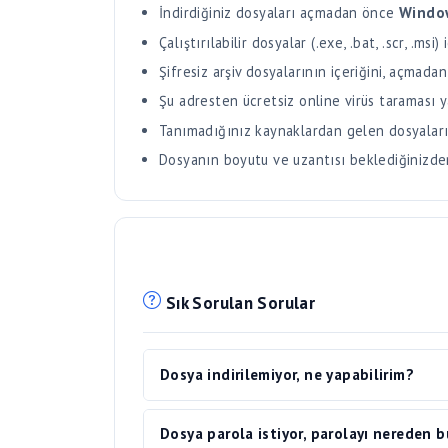
Şifresiz arşiv dosyalarının içeriğini, açmadan
Şu adresten ücretsiz online virüs taraması y
Tanımadığınız kaynaklardan gelen dosyaları
Dosyanın boyutu ve uzantısı beklediğinizden f
Sık Sorulan Sorular
Dosya indirilemiyor, ne yapabilirim?
Dosya indirme sırasında sorun yaşıyorsanız 
Dosya parola istiyor, parolayı nereden b
Sorun devam ediyorsa farklı bir tarayıcı ku
açmayı deneyebilirsiniz. Reklam engelleyici 
Dosya parolası yalnızca dosyayı yükleyen kiş
geçici olarak devre dışı bırakın. VPN kullan
İndirilen dosyanın telif hakkı sorunu v
paylaştıkları ile paylaşılır. Dosya.co olarak
durumlarda indirme yarıda kesilebilir.