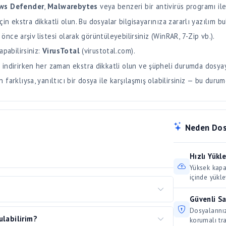
 önce arşiv listesi olarak görüntüleyebilirsiniz (WinRAR, 7-Zip vb.).
apabilirsiniz:
VirusTotal
(virustotal.com).
 indirirken her zaman ekstra dikkatli olun ve şüpheli durumda dosya
arklıysa, yanıltıcı bir dosya ile karşılaşmış olabilirsiniz — bu durum
Neden Dos
Hızlı Yükl
Yüksek kapas
içinde yükle
Güvenli S
önce tarayıcı çerezlerinizi temizlemeyi deneyin.
Dosyalarınız
ulabilirim?
llanmayı (Chrome, Firefox, Edge) veya gizli sekme
korumalı tra
eklentileriniz indirme işlemini engelleyebilir;
i tarafından belirlenir ve sadece o kişinin
Kolay Payl
ıyorsanız bağlantınızın stabil olmadığı
arsa ne yapmalıyım?
 biz dosya parolalarını bilmiyoruz ve saklamıyoruz.
Tek tıkla ol