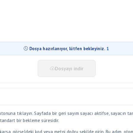
Dosyayı indir
tonuna tıklayın. Sayfada bir geri sayım sayacı aktifse, sayacın t
standart bir bekleme süresidir.
arsa, görseldeki kod veya metni doğru şekilde girin. Bu adım, oto
şan kişinin size ilettiği parolayı ilgili alana yazın. Parolayı bilmi