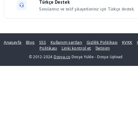
Türkçe Destek
Sorularınız ve telif şikayetleriniz için Türkçe destek.
Anasayfa
-
Blog
-
SSS
-
Kullanım şartları
-
Gizlilik Politikası
-
KVKK
-
Politikası
-
Linki kontrol et
-
İletişim
© 2012-2024
Dosya.co
Dosya Yükle
-
Dosya Upload