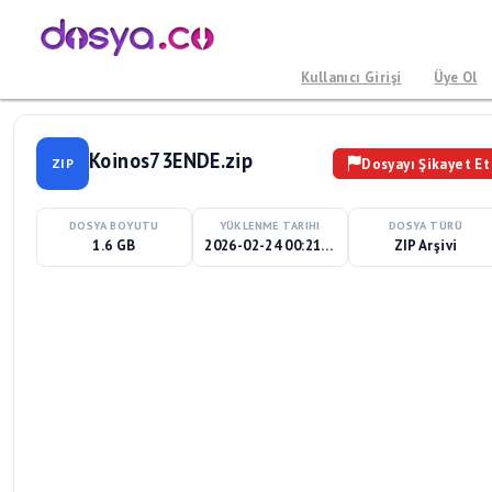
Kullanıcı Girişi
Üye Ol
Koinos73ENDE.zip
Dosyayı Şikayet Et
ZIP
DOSYA BOYUTU
YÜKLENME TARIHI
DOSYA TÜRÜ
1.6 GB
2026-02-24 00:21:02
ZIP Arşivi