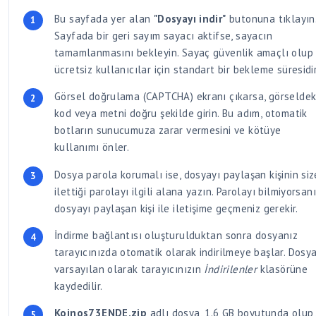
Bu sayfada yer alan
"Dosyayı indir"
butonuna tıklayın
Sayfada bir geri sayım sayacı aktifse, sayacın
tamamlanmasını bekleyin. Sayaç güvenlik amaçlı olup
ücretsiz kullanıcılar için standart bir bekleme süresidir
Görsel doğrulama (CAPTCHA) ekranı çıkarsa, görseldek
kod veya metni doğru şekilde girin. Bu adım, otomatik
botların sunucumuza zarar vermesini ve kötüye
kullanımı önler.
Dosya parola korumalı ise, dosyayı paylaşan kişinin siz
ilettiği parolayı ilgili alana yazın. Parolayı bilmiyorsan
dosyayı paylaşan kişi ile iletişime geçmeniz gerekir.
İndirme bağlantısı oluşturulduktan sonra dosyanız
tarayıcınızda otomatik olarak indirilmeye başlar. Dosya
varsayılan olarak tarayıcınızın
İndirilenler
klasörüne
kaydedilir.
Koinos73ENDE.zip
adlı dosya, 1.6 GB boyutunda olup,