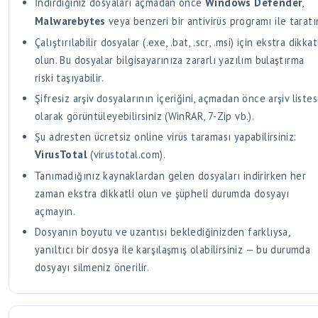
İndirdiğiniz dosyaları açmadan önce
Windows Defender
,
Malwarebytes
veya benzeri bir antivirüs programı ile taratı
Çalıştırılabilir dosyalar (.exe, .bat, .scr, .msi) için ekstra dikkat
olun. Bu dosyalar bilgisayarınıza zararlı yazılım bulaştırma
riski taşıyabilir.
Şifresiz arşiv dosyalarının içeriğini, açmadan önce arşiv listes
olarak görüntüleyebilirsiniz (WinRAR, 7-Zip vb.).
Şu adresten ücretsiz online virüs taraması yapabilirsiniz:
VirusTotal
(virustotal.com).
Tanımadığınız kaynaklardan gelen dosyaları indirirken her
zaman ekstra dikkatli olun ve şüpheli durumda dosyayı
açmayın.
Dosyanın boyutu ve uzantısı beklediğinizden farklıysa,
yanıltıcı bir dosya ile karşılaşmış olabilirsiniz — bu durumda
dosyayı silmeniz önerilir.