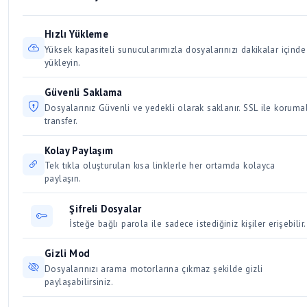
Alternatif: 7-Zip, WinRAR
bir süre boyunca aktif kalır. Düzenli olarak indirilen ve
ve hız artışına sebep olur. Aynı anda birden fazla büyük
erişilen dosyalar kalıcı olarak saklanır. Kullanıcılar için 30 /
dosyayı indirmek bağlantınızı yavaşlatacağından, dosyaları
Hızlı Yükleme
Üyeler için 50 gün dosya saklama süresi vardır.
sırayla indirmeye özen gösterin.
Yüksek kapasiteli sunucularımızla dosyalarınızı dakikalar içinde
yükleyin.
Güvenli Saklama
Dosyalarınız Güvenli ve yedekli olarak saklanır. SSL ile korumal
transfer.
Kolay Paylaşım
Tek tıkla oluşturulan kısa linklerle her ortamda kolayca
paylaşın.
Şifreli Dosyalar
İsteğe bağlı parola ile sadece istediğiniz kişiler erişebilir.
Gizli Mod
Dosyalarınızı arama motorlarına çıkmaz şekilde gizli
paylaşabilirsiniz.