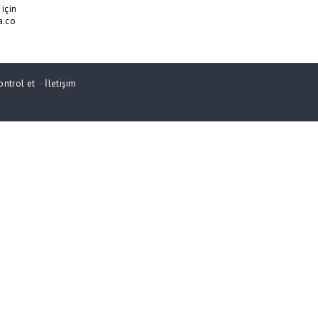
için
a.co
ontrol et
-
İletişim