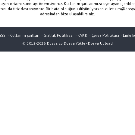
laşım ortamı sunmayı önemsiyoruz. Kullanım şartlarımıza uymayan içerikler 
konuda titiz davranıyoruz. Bir hata olduğunu düşünüyorsanız iletisim@dosy
adresinden bize ulaşabilirsiniz.
SSS
-
Kullanım şartları
-
Gizlilik Politikası
-
KVKK
-
Çerez Politikası
-
Linki k
© 2012-2026
Dosya.co
Dosya Yükle
-
Dosya Upload