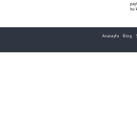
pay
bu 
Anasayfa
-
Blog
-