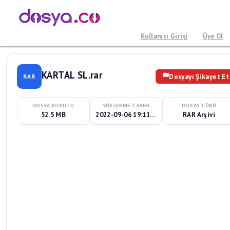
Kullanıcı Girişi
Üye Ol
KARTAL SL.rar
Dosyayı Şikayet Et
RAR
DOSYA BOYUTU
YÜKLENME TARIHI
DOSYA TÜRÜ
52.5 MB
2022-09-06 19:11:10
RAR Arşivi