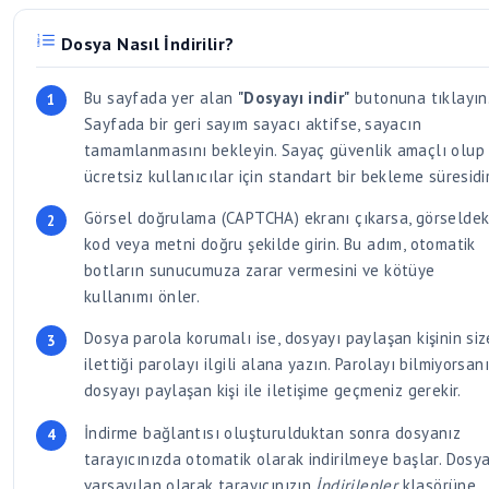
Bu sayfada yer alan
"Dosyayı indir"
butonuna tıklayın
Sayfada bir geri sayım sayacı aktifse, sayacın
tamamlanmasını bekleyin. Sayaç güvenlik amaçlı olup
ücretsiz kullanıcılar için standart bir bekleme süresidir
Görsel doğrulama (CAPTCHA) ekranı çıkarsa, görseldek
kod veya metni doğru şekilde girin. Bu adım, otomatik
botların sunucumuza zarar vermesini ve kötüye
kullanımı önler.
Dosya parola korumalı ise, dosyayı paylaşan kişinin siz
ilettiği parolayı ilgili alana yazın. Parolayı bilmiyorsan
dosyayı paylaşan kişi ile iletişime geçmeniz gerekir.
İndirme bağlantısı oluşturulduktan sonra dosyanız
tarayıcınızda otomatik olarak indirilmeye başlar. Dosya
varsayılan olarak tarayıcınızın
İndirilenler
klasörüne
kaydedilir.
KARTAL SL.rar
adlı dosya, 52.5 MB boyutunda olup,