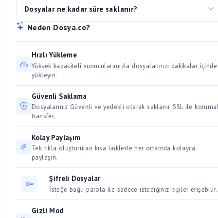
(Linux)
bir süre boyunca aktif kalır. Düzenli olarak indirilen ve
ve hız artışına sebep olur. Aynı anda birden fazla büyük
erişilen dosyalar kalıcı olarak saklanır. Kullanıcılar için 30 /
dosyayı indirmek bağlantınızı yavaşlatacağından, dosyaları
Hızlı Yükleme
Üyeler için 50 gün dosya saklama süresi vardır.
sırayla indirmeye özen gösterin.
Yüksek kapasiteli sunucularımızla dosyalarınızı dakikalar içinde
yükleyin.
Güvenli Saklama
Dosyalarınız Güvenli ve yedekli olarak saklanır. SSL ile korumal
transfer.
Kolay Paylaşım
Tek tıkla oluşturulan kısa linklerle her ortamda kolayca
paylaşın.
Şifreli Dosyalar
İsteğe bağlı parola ile sadece istediğiniz kişiler erişebilir.
Gizli Mod
Dosyalarınızı arama motorlarına çıkmaz şekilde gizli
paylaşabilirsiniz.