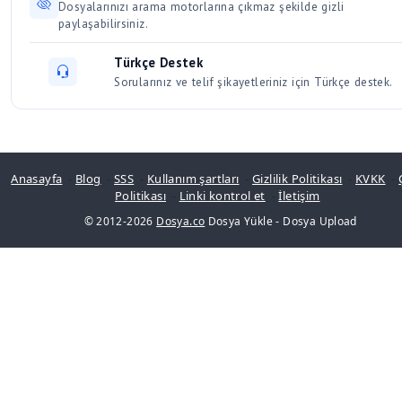
Türkçe Destek
Sorularınız ve telif şikayetleriniz için Türkçe destek.
Anasayfa
-
Blog
-
SSS
-
Kullanım şartları
-
Gizlilik Politikası
-
KVKK
-
Politikası
-
Linki kontrol et
-
İletişim
© 2012-2026
Dosya.co
Dosya Yükle
-
Dosya Upload