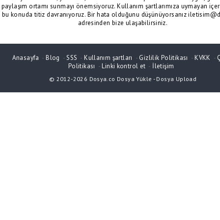
paylaşım ortamı sunmayı önemsiyoruz. Kullanım şartlarımıza uymayan içeri
bu konuda titiz davranıyoruz. Bir hata olduğunu düşünüyorsanız iletisim@
adresinden bize ulaşabilirsiniz.
Anasayfa
-
Blog
-
SSS
-
Kullanım şartları
-
Gizlilik Politikası
-
KVKK
-
Politikası
-
Linki kontrol et
-
İletişim
© 2012-2026
Dosya.co
Dosya Yükle
-
Dosya Upload