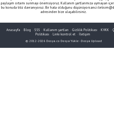
paylaşım ortamı sunmayı önemsiyoruz. Kullanım şartlarımıza uymayan içeri
bu konuda titiz davranıyoruz. Bir hata olduğunu düşünüyorsanız iletisim@
adresinden bize ulaşabilirsiniz.
Anasayfa
-
Blog
-
SSS
-
Kullanım şartları
-
Gizlilik Politikası
-
KVKK
-
Politikası
-
Linki kontrol et
-
İletişim
© 2012-2026
Dosya.co
Dosya Yükle
-
Dosya Upload