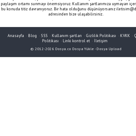
paylaşım ortamı sunmayı önemsiyoruz. Kullanım şartlarımıza uymayan içeri
bu konuda titiz davranıyoruz. Bir hata olduğunu düşünüyorsanız iletisim@
adresinden bize ulaşabilirsiniz.
Anasayfa
-
Blog
-
SSS
-
Kullanım şartları
-
Gizlilik Politikası
-
KVKK
-
Politikası
-
Linki kontrol et
-
İletişim
© 2012-2026
Dosya.co
Dosya Yükle
-
Dosya Upload