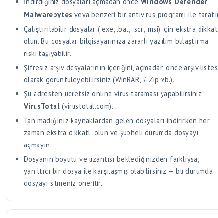
İndirdiğiniz dosyaları açmadan önce
Windows Defender
,
Malwarebytes
veya benzeri bir antivirüs programı ile taratı
Çalıştırılabilir dosyalar (.exe, .bat, .scr, .msi) için ekstra dikkat
olun. Bu dosyalar bilgisayarınıza zararlı yazılım bulaştırma
riski taşıyabilir.
Şifresiz arşiv dosyalarının içeriğini, açmadan önce arşiv listes
olarak görüntüleyebilirsiniz (WinRAR, 7-Zip vb.).
Şu adresten ücretsiz online virüs taraması yapabilirsiniz:
VirusTotal
(virustotal.com).
Tanımadığınız kaynaklardan gelen dosyaları indirirken her
zaman ekstra dikkatli olun ve şüpheli durumda dosyayı
açmayın.
Dosyanın boyutu ve uzantısı beklediğinizden farklıysa,
yanıltıcı bir dosya ile karşılaşmış olabilirsiniz — bu durumda
dosyayı silmeniz önerilir.