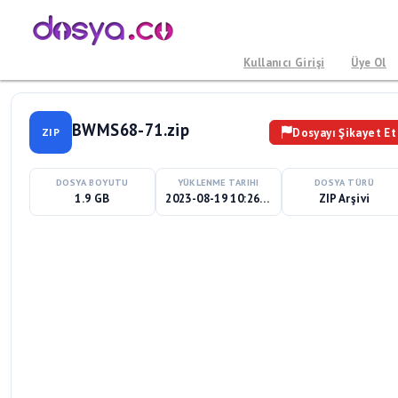
Kullanıcı Girişi
Üye Ol
BWMS68-71.zip
Dosyayı Şikayet Et
ZIP
DOSYA BOYUTU
YÜKLENME TARIHI
DOSYA TÜRÜ
1.9 GB
2023-08-19 10:26:54
ZIP Arşivi