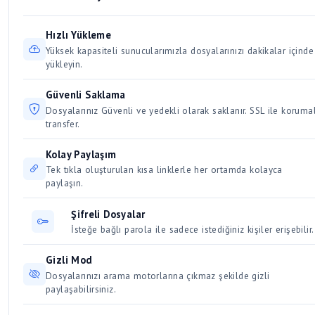
Alternatif: 7-Zip, WinRAR
bir süre boyunca aktif kalır. Düzenli olarak indirilen ve
ve hız artışına sebep olur. Aynı anda birden fazla büyük
erişilen dosyalar kalıcı olarak saklanır. Kullanıcılar için 30 /
dosyayı indirmek bağlantınızı yavaşlatacağından, dosyaları
Hızlı Yükleme
Üyeler için 50 gün dosya saklama süresi vardır.
sırayla indirmeye özen gösterin.
Yüksek kapasiteli sunucularımızla dosyalarınızı dakikalar içinde
yükleyin.
Güvenli Saklama
Dosyalarınız Güvenli ve yedekli olarak saklanır. SSL ile korumal
transfer.
Kolay Paylaşım
Tek tıkla oluşturulan kısa linklerle her ortamda kolayca
paylaşın.
Şifreli Dosyalar
İsteğe bağlı parola ile sadece istediğiniz kişiler erişebilir.
Gizli Mod
Dosyalarınızı arama motorlarına çıkmaz şekilde gizli
paylaşabilirsiniz.