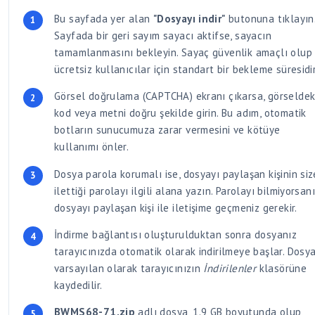
Bu sayfada yer alan
"Dosyayı indir"
butonuna tıklayın
Sayfada bir geri sayım sayacı aktifse, sayacın
tamamlanmasını bekleyin. Sayaç güvenlik amaçlı olup
ücretsiz kullanıcılar için standart bir bekleme süresidir
Görsel doğrulama (CAPTCHA) ekranı çıkarsa, görseldek
kod veya metni doğru şekilde girin. Bu adım, otomatik
botların sunucumuza zarar vermesini ve kötüye
kullanımı önler.
Dosya parola korumalı ise, dosyayı paylaşan kişinin siz
ilettiği parolayı ilgili alana yazın. Parolayı bilmiyorsan
dosyayı paylaşan kişi ile iletişime geçmeniz gerekir.
İndirme bağlantısı oluşturulduktan sonra dosyanız
tarayıcınızda otomatik olarak indirilmeye başlar. Dosya
varsayılan olarak tarayıcınızın
İndirilenler
klasörüne
kaydedilir.
BWMS68-71.zip
adlı dosya, 1.9 GB boyutunda olup,