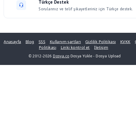
Türkçe Destek
Sorularınız ve telif şikayetleriniz için Türkçe destek.
Anasayfa
-
Blog
-
SSS
-
Kullanım şartları
-
Gizlilik Politikası
-
KVKK
-
Politikası
-
Linki kontrol et
-
İletişim
© 2012-2026
Dosya.co
Dosya Yükle
-
Dosya Upload