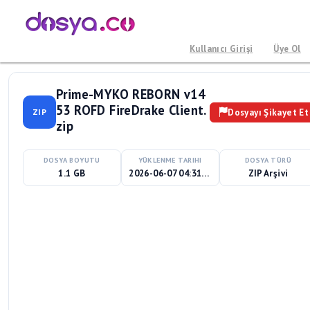
Kullanıcı Girişi
Üye Ol
Prime-MYKO REBORN v14
53 ROFD FireDrake Client.
Dosyayı Şikayet Et
ZIP
zip
DOSYA BOYUTU
YÜKLENME TARIHI
DOSYA TÜRÜ
1.1 GB
2026-06-07 04:31:09
ZIP Arşivi