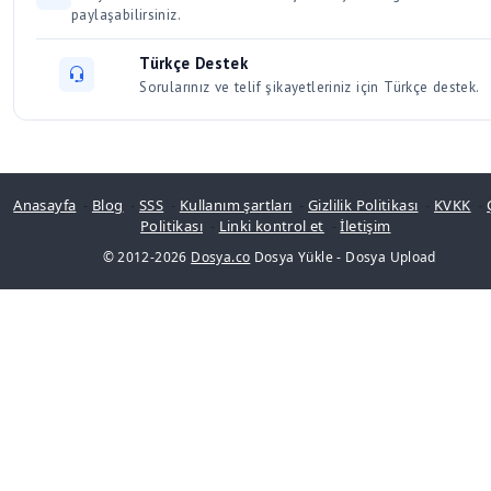
paylaşabilirsiniz.
Türkçe Destek
Sorularınız ve telif şikayetleriniz için Türkçe destek.
Anasayfa
-
Blog
-
SSS
-
Kullanım şartları
-
Gizlilik Politikası
-
KVKK
-
Politikası
-
Linki kontrol et
-
İletişim
© 2012-2026
Dosya.co
Dosya Yükle
-
Dosya Upload