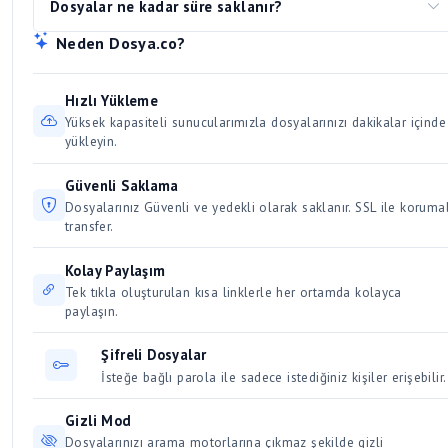
Dosyalar ne kadar süre saklanır?
bildirimleri 24-48 saat içinde sonuçlandırılır.
Download Manager, JDownloader) tavsiye ederiz. Bu
Tüm modern işletim sistemlerinde yerleşik destek vardır.
Yüklenen dosyalar, son indirilme tarihinden itibaren belirli
Neden Dosya.co?
programlar dosyayı paralel olarak parçalara bölerek indirir
Alternatif: 7-Zip, WinRAR
bir süre boyunca aktif kalır. Düzenli olarak indirilen ve
ve hız artışına sebep olur. Aynı anda birden fazla büyük
erişilen dosyalar kalıcı olarak saklanır. Kullanıcılar için 30 /
dosyayı indirmek bağlantınızı yavaşlatacağından, dosyaları
Hızlı Yükleme
Üyeler için 50 gün dosya saklama süresi vardır.
sırayla indirmeye özen gösterin.
Yüksek kapasiteli sunucularımızla dosyalarınızı dakikalar içinde
yükleyin.
Güvenli Saklama
Dosyalarınız Güvenli ve yedekli olarak saklanır. SSL ile korumal
transfer.
Kolay Paylaşım
Tek tıkla oluşturulan kısa linklerle her ortamda kolayca
paylaşın.
Şifreli Dosyalar
İsteğe bağlı parola ile sadece istediğiniz kişiler erişebilir.
Gizli Mod
Dosyalarınızı arama motorlarına çıkmaz şekilde gizli