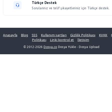
Türkçe Destek
Sorularınız ve telif şikayetleriniz için Türkçe destek.
Anasayfa
-
Blog
-
SSS
-
Kullanım şartları
-
Gizlilik Politikası
-
KVKK
-
Politikası
-
Linki kontrol et
-
İletişim
© 2012-2026
Dosya.co
Dosya Yükle
-
Dosya Upload