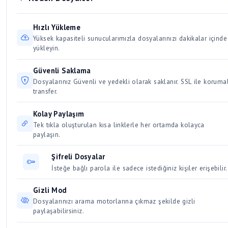
Alternatif: 7-Zip, WinRAR
bir süre boyunca aktif kalır. Düzenli olarak indirilen ve
ve hız artışına sebep olur. Aynı anda birden fazla büyük
erişilen dosyalar kalıcı olarak saklanır. Kullanıcılar için 30 /
dosyayı indirmek bağlantınızı yavaşlatacağından, dosyaları
Hızlı Yükleme
Üyeler için 50 gün dosya saklama süresi vardır.
sırayla indirmeye özen gösterin.
Yüksek kapasiteli sunucularımızla dosyalarınızı dakikalar içinde
yükleyin.
Güvenli Saklama
Dosyalarınız Güvenli ve yedekli olarak saklanır. SSL ile korumal
transfer.
Kolay Paylaşım
Tek tıkla oluşturulan kısa linklerle her ortamda kolayca
paylaşın.
Şifreli Dosyalar
İsteğe bağlı parola ile sadece istediğiniz kişiler erişebilir.
Gizli Mod
Dosyalarınızı arama motorlarına çıkmaz şekilde gizli
paylaşabilirsiniz.