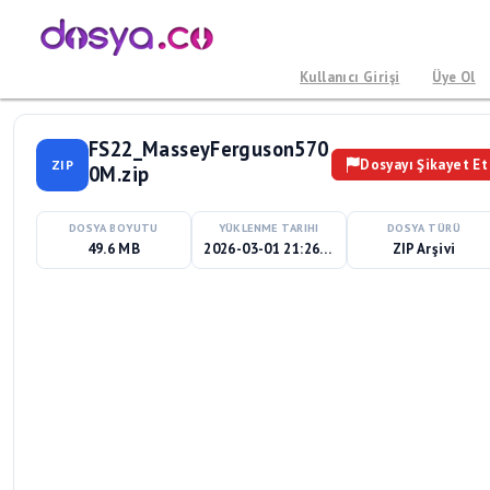
Kullanıcı Girişi
Üye Ol
FS22_MasseyFerguson570
Dosyayı Şikayet Et
ZIP
0M.zip
DOSYA BOYUTU
YÜKLENME TARIHI
DOSYA TÜRÜ
49.6 MB
2026-03-01 21:26:59
ZIP Arşivi