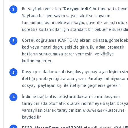
Bu sayfada yer alan
"Dosyayı indir"
butonuna tıklayın
Sayfada bir geri sayım sayacı aktifse, sayacın
tamamlanmasını bekleyin. Sayaç güvenlik amaçlı olup
ücretsiz kullanıcılar için standart bir bekleme süresidir
Görsel doğrulama (CAPTCHA) ekranı çıkarsa, görseldek
kod veya metni doğru şekilde girin. Bu adım, otomatik
botların sunucumuza zarar vermesini ve kötüye
kullanımı önler.
Dosya parola korumalı ise, dosyayı paylaşan kişinin siz
ilettiği parolayı ilgili alana yazın. Parolayı bilmiyorsan
dosyayı paylaşan kişi ile iletişime geçmeniz gerekir.
İndirme bağlantısı oluşturulduktan sonra dosyanız
tarayıcınızda otomatik olarak indirilmeye başlar. Dosya
varsayılan olarak tarayıcınızın
İndirilenler
klasörüne
kaydedilir.
FS22_MasseyFerguson5700M.zip
adlı dosya, 49.6 M