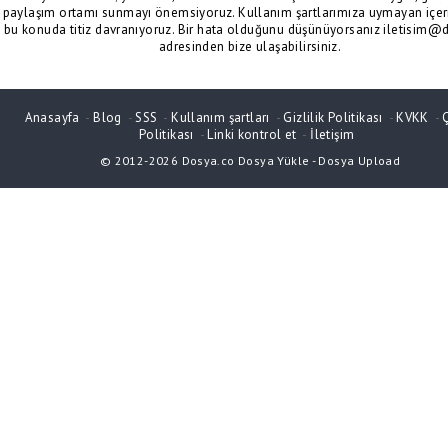
paylaşım ortamı sunmayı önemsiyoruz. Kullanım şartlarımıza uymayan içeri
bu konuda titiz davranıyoruz. Bir hata olduğunu düşünüyorsanız iletisim@
adresinden bize ulaşabilirsiniz.
Anasayfa
-
Blog
-
SSS
-
Kullanım şartları
-
Gizlilik Politikası
-
KVKK
-
Politikası
-
Linki kontrol et
-
İletişim
© 2012-2026
Dosya.co
Dosya Yükle
-
Dosya Upload