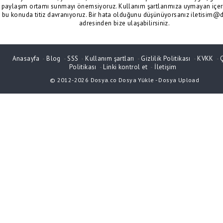
paylaşım ortamı sunmayı önemsiyoruz. Kullanım şartlarımıza uymayan içeri
bu konuda titiz davranıyoruz. Bir hata olduğunu düşünüyorsanız iletisim@
adresinden bize ulaşabilirsiniz.
Anasayfa
-
Blog
-
SSS
-
Kullanım şartları
-
Gizlilik Politikası
-
KVKK
-
Politikası
-
Linki kontrol et
-
İletişim
© 2012-2026
Dosya.co
Dosya Yükle
-
Dosya Upload