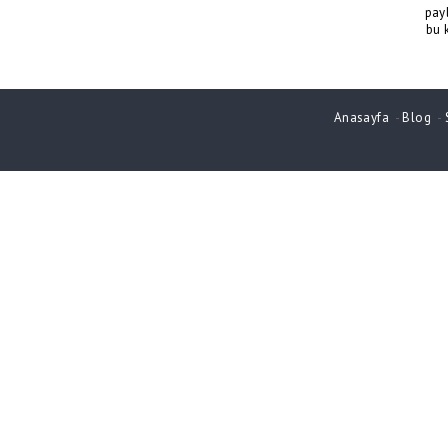
pay
bu 
Anasayfa
-
Blog
-