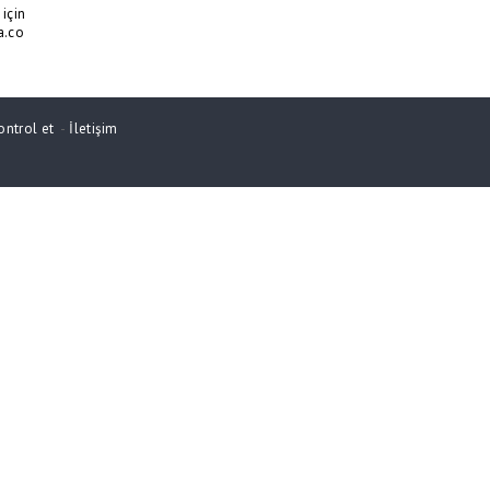
için
a.co
ontrol et
-
İletişim