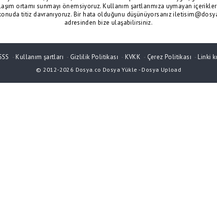
laşım ortamı sunmayı önemsiyoruz. Kullanım şartlarımıza uymayan içerikler 
konuda titiz davranıyoruz. Bir hata olduğunu düşünüyorsanız iletisim@dosy
adresinden bize ulaşabilirsiniz.
SSS
-
Kullanım şartları
-
Gizlilik Politikası
-
KVKK
-
Çerez Politikası
-
Linki k
© 2012-2026
Dosya.co
Dosya Yükle
-
Dosya Upload