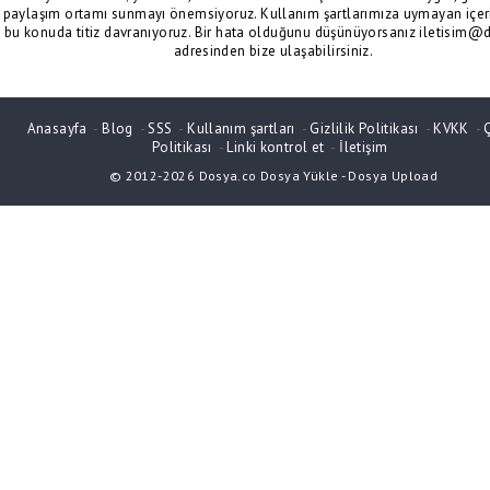
paylaşım ortamı sunmayı önemsiyoruz. Kullanım şartlarımıza uymayan içeri
bu konuda titiz davranıyoruz. Bir hata olduğunu düşünüyorsanız iletisim@
adresinden bize ulaşabilirsiniz.
Anasayfa
-
Blog
-
SSS
-
Kullanım şartları
-
Gizlilik Politikası
-
KVKK
-
Politikası
-
Linki kontrol et
-
İletişim
© 2012-2026
Dosya.co
Dosya Yükle
-
Dosya Upload