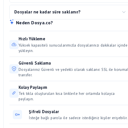
tarayıcının durumu. Büyük dosyaları indirmek için
indirme
RAR Arşivi
dosyasını açmak için önerilen programlar:
en kısa süre içerisinde sistemden kaldırılır. DMCA
yöneticisi
programı kullanmanızı (örn. IDM, Free
Dosyalar ne kadar süre saklanır?
bildirimleri 24-48 saat içinde sonuçlandırılır.
Download Manager, JDownloader) tavsiye ederiz. Bu
WinRAR (Windows), The Unarchiver (Mac), 7-Zip, p7zip
Yüklenen dosyalar, son indirilme tarihinden itibaren belirli
Neden Dosya.co?
programlar dosyayı paralel olarak parçalara bölerek indirir
(Linux)
bir süre boyunca aktif kalır. Düzenli olarak indirilen ve
ve hız artışına sebep olur. Aynı anda birden fazla büyük
erişilen dosyalar kalıcı olarak saklanır. Kullanıcılar için 30 /
dosyayı indirmek bağlantınızı yavaşlatacağından, dosyaları
Hızlı Yükleme
Üyeler için 50 gün dosya saklama süresi vardır.
sırayla indirmeye özen gösterin.
Yüksek kapasiteli sunucularımızla dosyalarınızı dakikalar içinde
yükleyin.
Güvenli Saklama
Dosyalarınız Güvenli ve yedekli olarak saklanır. SSL ile korumal
transfer.
Kolay Paylaşım
Tek tıkla oluşturulan kısa linklerle her ortamda kolayca
paylaşın.
Şifreli Dosyalar
İsteğe bağlı parola ile sadece istediğiniz kişiler erişebilir.