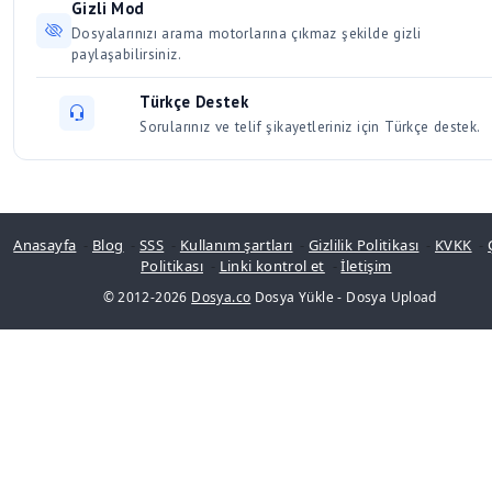
Gizli Mod
Dosyalarınızı arama motorlarına çıkmaz şekilde gizli
paylaşabilirsiniz.
Türkçe Destek
Sorularınız ve telif şikayetleriniz için Türkçe destek.
Anasayfa
-
Blog
-
SSS
-
Kullanım şartları
-
Gizlilik Politikası
-
KVKK
-
Politikası
-
Linki kontrol et
-
İletişim
© 2012-2026
Dosya.co
Dosya Yükle
-
Dosya Upload