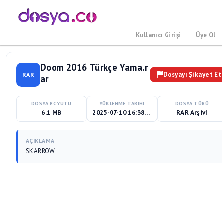
Kullanıcı Girişi
Üye Ol
Doom 2016 Türkçe Yama.r
Dosyayı Şikayet Et
RAR
ar
DOSYA BOYUTU
YÜKLENME TARIHI
DOSYA TÜRÜ
6.1 MB
2025-07-10 16:38:21
RAR Arşivi
AÇIKLAMA
SKARROW