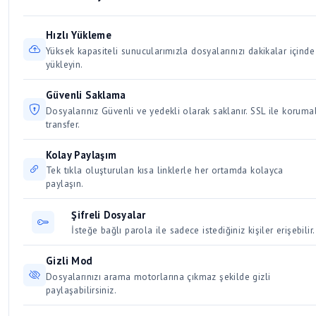
(Linux)
bir süre boyunca aktif kalır. Düzenli olarak indirilen ve
ve hız artışına sebep olur. Aynı anda birden fazla büyük
erişilen dosyalar kalıcı olarak saklanır. Kullanıcılar için 30 /
dosyayı indirmek bağlantınızı yavaşlatacağından, dosyaları
Hızlı Yükleme
Üyeler için 50 gün dosya saklama süresi vardır.
sırayla indirmeye özen gösterin.
Yüksek kapasiteli sunucularımızla dosyalarınızı dakikalar içinde
yükleyin.
Güvenli Saklama
Dosyalarınız Güvenli ve yedekli olarak saklanır. SSL ile korumal
transfer.
Kolay Paylaşım
Tek tıkla oluşturulan kısa linklerle her ortamda kolayca
paylaşın.
Şifreli Dosyalar
İsteğe bağlı parola ile sadece istediğiniz kişiler erişebilir.
Gizli Mod
Dosyalarınızı arama motorlarına çıkmaz şekilde gizli
paylaşabilirsiniz.