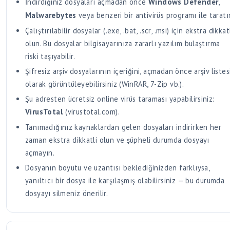
İndirdiğiniz dosyaları açmadan önce
Windows Defender
,
Malwarebytes
veya benzeri bir antivirüs programı ile taratı
Çalıştırılabilir dosyalar (.exe, .bat, .scr, .msi) için ekstra dikkat
olun. Bu dosyalar bilgisayarınıza zararlı yazılım bulaştırma
riski taşıyabilir.
Şifresiz arşiv dosyalarının içeriğini, açmadan önce arşiv listes
olarak görüntüleyebilirsiniz (WinRAR, 7-Zip vb.).
Şu adresten ücretsiz online virüs taraması yapabilirsiniz:
VirusTotal
(virustotal.com).
Tanımadığınız kaynaklardan gelen dosyaları indirirken her
zaman ekstra dikkatli olun ve şüpheli durumda dosyayı
açmayın.
Dosyanın boyutu ve uzantısı beklediğinizden farklıysa,
yanıltıcı bir dosya ile karşılaşmış olabilirsiniz — bu durumda
dosyayı silmeniz önerilir.