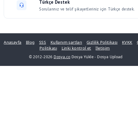
Türkçe Destek
Sorularınız ve telif şikayetleriniz için Türkçe destek.
Anasayfa
-
Blog
-
SSS
-
Kullanım şartları
-
Gizlilik Politikası
-
KVKK
-
Politikası
-
Linki kontrol et
-
İletişim
© 2012-2026
Dosya.co
Dosya Yükle
-
Dosya Upload