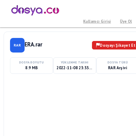
Kullanıcı Girişi
Üye Ol
ERA.rar
Dosyayı Şikayet Et
RAR
DOSYA BOYUTU
YÜKLENME TARIHI
DOSYA TÜRÜ
8.9 MB
2022-11-08 23:33:55
RAR Arşivi