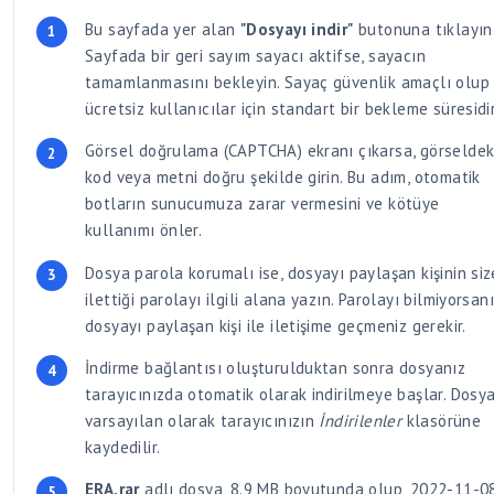
Bu sayfada yer alan
"Dosyayı indir"
butonuna tıklayın
Sayfada bir geri sayım sayacı aktifse, sayacın
tamamlanmasını bekleyin. Sayaç güvenlik amaçlı olup
ücretsiz kullanıcılar için standart bir bekleme süresidir
Görsel doğrulama (CAPTCHA) ekranı çıkarsa, görseldek
kod veya metni doğru şekilde girin. Bu adım, otomatik
botların sunucumuza zarar vermesini ve kötüye
kullanımı önler.
Dosya parola korumalı ise, dosyayı paylaşan kişinin siz
ilettiği parolayı ilgili alana yazın. Parolayı bilmiyorsan
dosyayı paylaşan kişi ile iletişime geçmeniz gerekir.
İndirme bağlantısı oluşturulduktan sonra dosyanız
tarayıcınızda otomatik olarak indirilmeye başlar. Dosya
varsayılan olarak tarayıcınızın
İndirilenler
klasörüne
kaydedilir.
ERA.rar
adlı dosya, 8.9 MB boyutunda olup, 2022-11-0