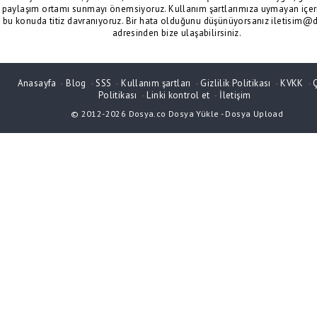
paylaşım ortamı sunmayı önemsiyoruz. Kullanım şartlarımıza uymayan içeri
bu konuda titiz davranıyoruz. Bir hata olduğunu düşünüyorsanız iletisim@
adresinden bize ulaşabilirsiniz.
Anasayfa
-
Blog
-
SSS
-
Kullanım şartları
-
Gizlilik Politikası
-
KVKK
-
Politikası
-
Linki kontrol et
-
İletişim
© 2012-2026
Dosya.co
Dosya Yükle
-
Dosya Upload