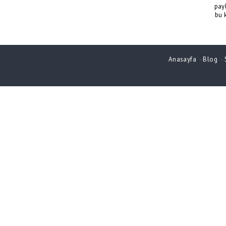
pay
bu 
Anasayfa
-
Blog
-