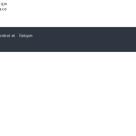
için
a.co
ontrol et
-
İletişim