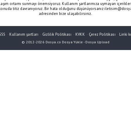
laşım ortamı sunmayı önemsiyoruz. Kullanım şartlarımıza uymayan içerikler 
konuda titiz davranıyoruz. Bir hata olduğunu düşünüyorsanız iletisim@dosy
adresinden bize ulaşabilirsiniz.
SSS
-
Kullanım şartları
-
Gizlilik Politikası
-
KVKK
-
Çerez Politikası
-
Linki k
© 2012-2026
Dosya.co
Dosya Yükle
-
Dosya Upload