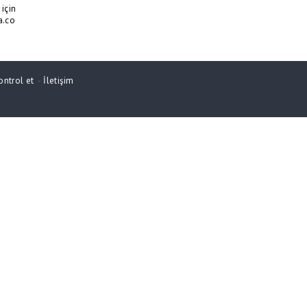
için
a.co
ontrol et
-
İletişim