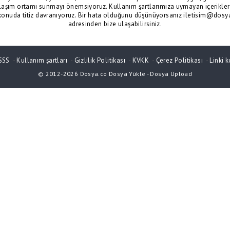
laşım ortamı sunmayı önemsiyoruz. Kullanım şartlarımıza uymayan içerikler 
konuda titiz davranıyoruz. Bir hata olduğunu düşünüyorsanız iletisim@dosy
adresinden bize ulaşabilirsiniz.
SSS
-
Kullanım şartları
-
Gizlilik Politikası
-
KVKK
-
Çerez Politikası
-
Linki k
© 2012-2026
Dosya.co
Dosya Yükle
-
Dosya Upload