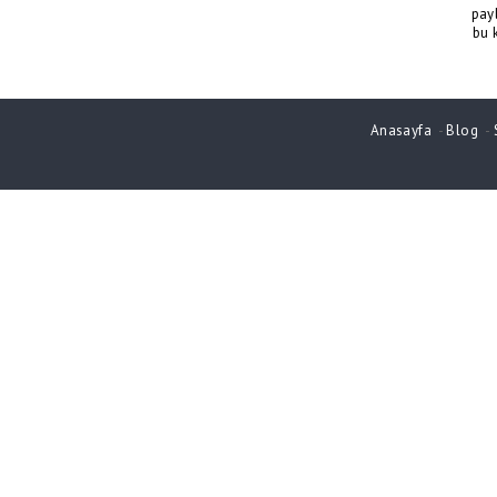
pay
bu 
Anasayfa
-
Blog
-