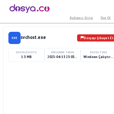
Kullanıcı Girişi
Üye Ol
svchost.exe
Dosyayı Şikayet Et
EXE
DOSYA BOYUTU
YÜKLENME TARIHI
DOSYA TÜRÜ
1.3 MB
2023-04-15 23:03:20
Windows Çalıştırılabilir