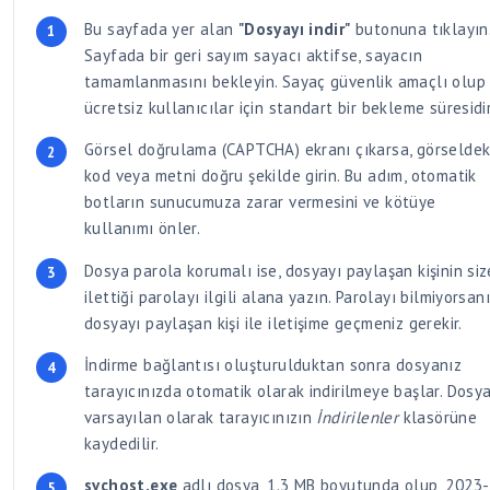
Bu sayfada yer alan
"Dosyayı indir"
butonuna tıklayın
Sayfada bir geri sayım sayacı aktifse, sayacın
tamamlanmasını bekleyin. Sayaç güvenlik amaçlı olup
ücretsiz kullanıcılar için standart bir bekleme süresidir
Görsel doğrulama (CAPTCHA) ekranı çıkarsa, görseldek
kod veya metni doğru şekilde girin. Bu adım, otomatik
botların sunucumuza zarar vermesini ve kötüye
kullanımı önler.
Dosya parola korumalı ise, dosyayı paylaşan kişinin siz
ilettiği parolayı ilgili alana yazın. Parolayı bilmiyorsan
dosyayı paylaşan kişi ile iletişime geçmeniz gerekir.
İndirme bağlantısı oluşturulduktan sonra dosyanız
tarayıcınızda otomatik olarak indirilmeye başlar. Dosya
varsayılan olarak tarayıcınızın
İndirilenler
klasörüne
kaydedilir.
svchost.exe
adlı dosya, 1.3 MB boyutunda olup, 2023-