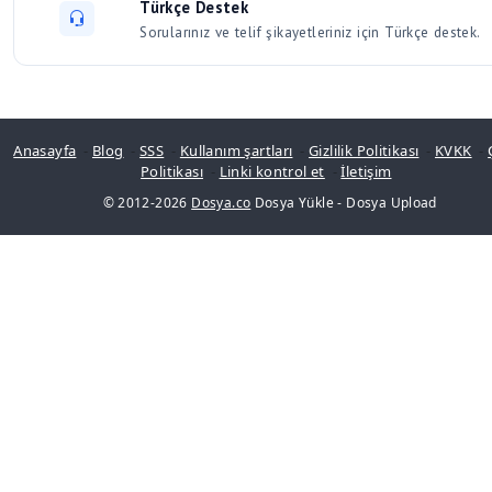
Türkçe Destek
Sorularınız ve telif şikayetleriniz için Türkçe destek.
Anasayfa
-
Blog
-
SSS
-
Kullanım şartları
-
Gizlilik Politikası
-
KVKK
-
Politikası
-
Linki kontrol et
-
İletişim
© 2012-2026
Dosya.co
Dosya Yükle
-
Dosya Upload