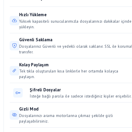
Windows işletim sisteminde çift tıklayarak çalıştırılabilir.
bir süre boyunca aktif kalır. Düzenli olarak indirilen ve
ve hız artışına sebep olur. Aynı anda birden fazla büyük
Çalıştırmadan önce mutlaka antivirüs taraması yapın!
erişilen dosyalar kalıcı olarak saklanır. Kullanıcılar için 30 /
dosyayı indirmek bağlantınızı yavaşlatacağından, dosyaları
Hızlı Yükleme
Üyeler için 50 gün dosya saklama süresi vardır.
sırayla indirmeye özen gösterin.
Yüksek kapasiteli sunucularımızla dosyalarınızı dakikalar içinde
yükleyin.
Güvenli Saklama
Dosyalarınız Güvenli ve yedekli olarak saklanır. SSL ile korumal
transfer.
Kolay Paylaşım
Tek tıkla oluşturulan kısa linklerle her ortamda kolayca
paylaşın.
Şifreli Dosyalar
İsteğe bağlı parola ile sadece istediğiniz kişiler erişebilir.
Gizli Mod
Dosyalarınızı arama motorlarına çıkmaz şekilde gizli
paylaşabilirsiniz.