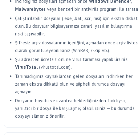
İndirdiğiniz dosyaları açmadan önce
Windows Defender
,
Malwarebytes
veya benzeri bir antivirüs programı ile taratı
Çalıştırılabilir dosyalar (.exe, .bat, .scr, .msi) için ekstra dikkat
olun. Bu dosyalar bilgisayarınıza zararlı yazılım bulaştırma
riski taşıyabilir.
Şifresiz arşiv dosyalarının içeriğini, açmadan önce arşiv listes
olarak görüntüleyebilirsiniz (WinRAR, 7-Zip vb.).
Şu adresten ücretsiz online virüs taraması yapabilirsiniz:
VirusTotal
(virustotal.com).
Tanımadığınız kaynaklardan gelen dosyaları indirirken her
zaman ekstra dikkatli olun ve şüpheli durumda dosyayı
açmayın.
Dosyanın boyutu ve uzantısı beklediğinizden farklıysa,
yanıltıcı bir dosya ile karşılaşmış olabilirsiniz — bu durumda
dosyayı silmeniz önerilir.