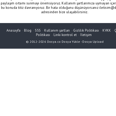
paylaşım ortamı sunmayı önemsiyoruz. Kullanım şartlarımıza uymayan içeri
bu konuda titiz davranıyoruz. Bir hata olduğunu düşünüyorsanız iletisim@
adresinden bize ulaşabilirsiniz.
Anasayfa
-
Blog
-
SSS
-
Kullanım şartları
-
Gizlilik Politikası
-
KVKK
-
Politikası
-
Linki kontrol et
-
İletişim
© 2012-2026
Dosya.co
Dosya Yükle
-
Dosya Upload