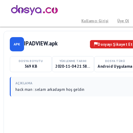
Kullanıcı Girişi
Üye Ol
IPADVIEW.apk
Dosyayı Şikayet Et
APK
DOSYA BOYUTU
YÜKLENME TARIHI
DOSYA TÜRÜ
369 KB
2020-11-04 21:58:36
Android Uygulama
AÇIKLAMA
hack man : selam arkadaşım hoş geldin