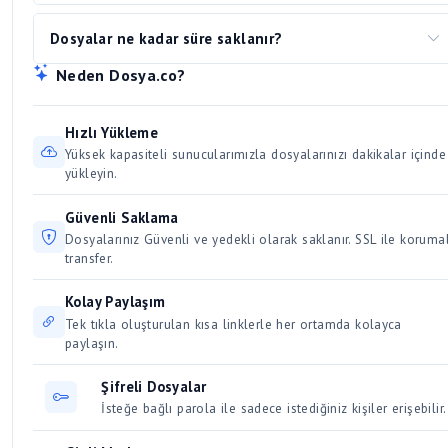
tarayıcının durumu. Büyük dosyaları indirmek için
indirme
Android Uygulama
dosyasını açmak için önerilen
en kısa süre içerisinde sistemden kaldırılır. DMCA
yöneticisi
programı kullanmanızı (örn. IDM, Free
Dosyalar ne kadar süre saklanır?
programlar:
bildirimleri 24-48 saat içinde sonuçlandırılır.
Download Manager, JDownloader) tavsiye ederiz. Bu
Yüklenen dosyalar, son indirilme tarihinden itibaren belirli
Neden Dosya.co?
programlar dosyayı paralel olarak parçalara bölerek indirir
Android cihazlarda yükleme için. Bilinmeyen kaynaklardan
bir süre boyunca aktif kalır. Düzenli olarak indirilen ve
ve hız artışına sebep olur. Aynı anda birden fazla büyük
yüklemeye izin verilmiş olmalı. Mutlaka güvenilir kaynak
erişilen dosyalar kalıcı olarak saklanır. Kullanıcılar için 30 /
dosyayı indirmek bağlantınızı yavaşlatacağından, dosyaları
Hızlı Yükleme
kontrolü yapın!
Üyeler için 50 gün dosya saklama süresi vardır.
sırayla indirmeye özen gösterin.
Yüksek kapasiteli sunucularımızla dosyalarınızı dakikalar içinde
yükleyin.
Güvenli Saklama
Dosyalarınız Güvenli ve yedekli olarak saklanır. SSL ile korumal
transfer.
Kolay Paylaşım
Tek tıkla oluşturulan kısa linklerle her ortamda kolayca
paylaşın.
Şifreli Dosyalar
İsteğe bağlı parola ile sadece istediğiniz kişiler erişebilir.