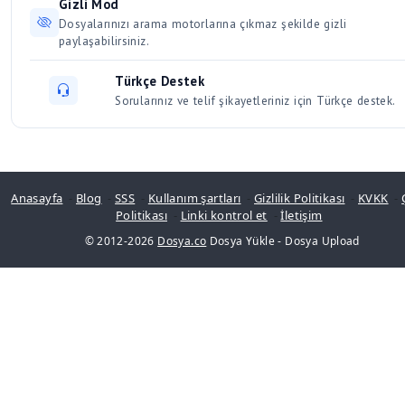
Gizli Mod
Dosyalarınızı arama motorlarına çıkmaz şekilde gizli
paylaşabilirsiniz.
Türkçe Destek
Sorularınız ve telif şikayetleriniz için Türkçe destek.
Anasayfa
-
Blog
-
SSS
-
Kullanım şartları
-
Gizlilik Politikası
-
KVKK
-
Politikası
-
Linki kontrol et
-
İletişim
© 2012-2026
Dosya.co
Dosya Yükle
-
Dosya Upload