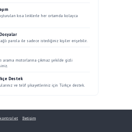
 Dosyalar
ağlı parola ile sadece istediğiniz kişiler erişebilir.
zı arama motorlarına çıkmaz şekilde gizli
siniz.
rkçe Destek
ularınız ve telif şikayetleriniz için Türkçe destek.
 kontrol et
-
İletişim