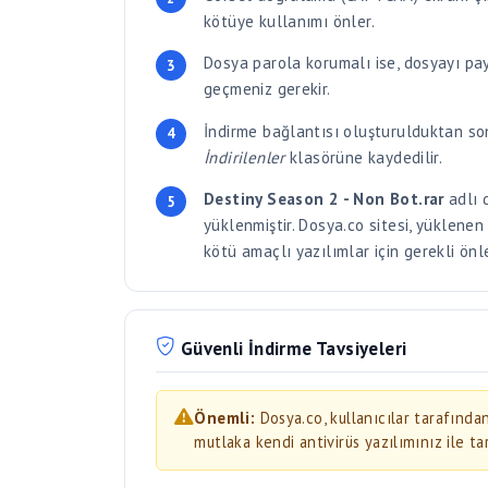
geçmeniz gerekir.
İndirme bağlantısı oluşturulduktan son
İndirilenler
klasörüne kaydedilir.
Destiny Season 2 - Non Bot.rar
adlı 
yüklenmiştir. Dosya.co sitesi, yüklene
kötü amaçlı yazılımlar için gerekli ön
Güvenli İndirme Tavsiyeleri
Önemli:
Dosya.co, kullanıcılar tarafınd
mutlaka kendi antivirüs yazılımınız ile ta
İndirdiğiniz dosyaları açmadan önce
Windo
Çalıştırılabilir dosyalar (.exe, .bat, .scr, .ms