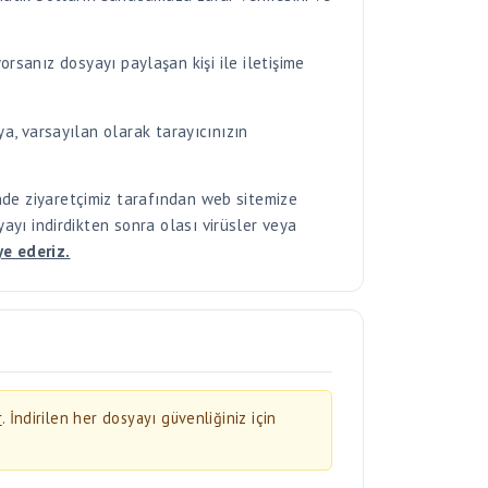
a, varsayılan olarak tarayıcınızın
de ziyaretçimiz tarafından web sitemize
yayı indirdikten sonra olası virüsler veya
ye ederiz.
r
. İndirilen her dosyayı güvenliğiniz için
 taratın.
laştırma riski taşıyabilir.