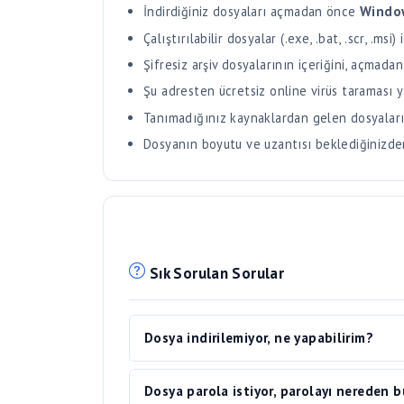
Şifresiz arşiv dosyalarının içeriğini, açmadan
Şu adresten ücretsiz online virüs taraması y
Tanımadığınız kaynaklardan gelen dosyaları
Dosyanın boyutu ve uzantısı beklediğinizden f
Sık Sorulan Sorular
Dosya indirilemiyor, ne yapabilirim?
Dosya indirme sırasında sorun yaşıyorsanız 
Dosya parola istiyor, parolayı nereden b
Sorun devam ediyorsa farklı bir tarayıcı ku
açmayı deneyebilirsiniz. Reklam engelleyici 
Dosya parolası yalnızca dosyayı yükleyen kiş
geçici olarak devre dışı bırakın. VPN kullan
İndirilen dosyanın telif hakkı sorunu v
paylaştıkları ile paylaşılır. Dosya.co olarak
durumlarda indirme yarıda kesilebilir.