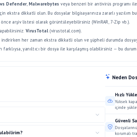
 önce arşiv listesi olarak görüntüleyebilirsiniz (WinRAR, 7-Zip vb.).
apabilirsiniz:
VirusTotal
(virustotal.com).
 indirirken her zaman ekstra dikkatli olun ve şüpheli durumda dosya
arklıysa, yanıltıcı bir dosya ile karşılaşmış olabilirsiniz — bu durum
Neden Dos
Hızlı Yükl
Yüksek kapas
içinde yükle
Güvenli S
önce tarayıcı çerezlerinizi temizlemeyi deneyin.
Dosyalarınız
ulabilirim?
llanmayı (Chrome, Firefox, Edge) veya gizli sekme
korumalı tra
eklentileriniz indirme işlemini engelleyebilir;
i tarafından belirlenir ve sadece o kişinin
Kolay Payl
ıyorsanız bağlantınızın stabil olmadığı
arsa ne yapmalıyım?
 biz dosya parolalarını bilmiyoruz ve saklamıyoruz.
Tek tıkla ol