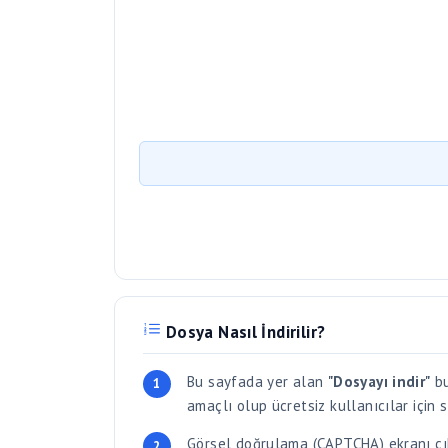
Dosya Nasıl İndirilir?
Bu sayfada yer alan
"Dosyayı indir"
bu
amaçlı olup ücretsiz kullanıcılar için 
Görsel doğrulama (CAPTCHA) ekranı çık
kötüye kullanımı önler.
Dosya parola korumalı ise, dosyayı payla