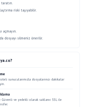
yı açmayın.
da dosyayı silmeniz önerilir.
ya.co?
eme
iteli sunucularımızla dosyalarınızı dakikalar
yin.
aklama
 Güvenli ve yedekli olarak saklanır. SSL ile
nsfer.
aşım
uşturulan kısa linklerle her ortamda kolayca