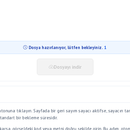
Dosyayı indir
tonuna tıklayın. Sayfada bir geri sayım sayacı aktifse, sayacın t
standart bir bekleme süresidir.
arsa, görseldeki kod veya metni doğru şekilde girin. Bu adım, oto
şan kişinin size ilettiği parolayı ilgili alana yazın. Parolayı bilmi