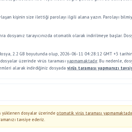
ra dosyanız tarayıcınızda otomatik olarak indirilmeye başlar. Dosy
dosya, 2.2 GB boyutunda olup, 2026-06-11 04:28:12 GMT +3 tarihin
n dosyalar üzerinde virüs taraması
yapmamaktadır
. Bu nedenle, dos
lemleri alarak indirdiğiniz dosyada
virüs taraması yapmanızı tavsi
an yüklenen dosyalar üzerinde
otomatik virüs taraması yapmamaktadı
ramanızı tavsiye ederiz.
ws Defender
,
Malwarebytes
veya benzeri bir antivirüs programı ile
i) için ekstra dikkatli olun. Bu dosyalar bilgisayarınıza zararlı yazılım bu