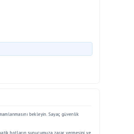
amamlanmasını bekleyin. Sayaç güvenlik
matik botların sunucumuza zarar vermesini ve
yorsanız dosyayı paylaşan kişi ile iletişime