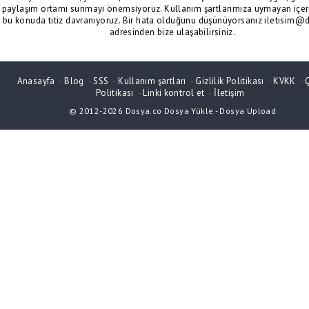
paylaşım ortamı sunmayı önemsiyoruz. Kullanım şartlarımıza uymayan içeri
bu konuda titiz davranıyoruz. Bir hata olduğunu düşünüyorsanız iletisim@
adresinden bize ulaşabilirsiniz.
Anasayfa
-
Blog
-
SSS
-
Kullanım şartları
-
Gizlilik Politikası
-
KVKK
-
Politikası
-
Linki kontrol et
-
İletişim
© 2012-2026
Dosya.co
Dosya Yükle
-
Dosya Upload