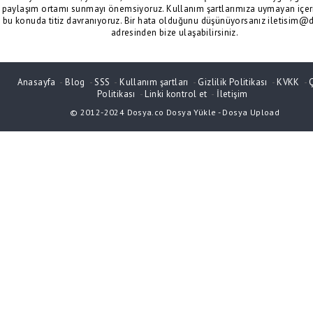
paylaşım ortamı sunmayı önemsiyoruz. Kullanım şartlarımıza uymayan içeri
bu konuda titiz davranıyoruz. Bir hata olduğunu düşünüyorsanız iletisim@
adresinden bize ulaşabilirsiniz.
Anasayfa
-
Blog
-
SSS
-
Kullanım şartları
-
Gizlilik Politikası
-
KVKK
-
Politikası
-
Linki kontrol et
-
İletişim
© 2012-2024
Dosya.co
Dosya Yükle
-
Dosya Upload