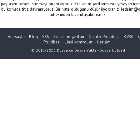
paylaşım ortamı sunmayı önemsiyoruz. Kullanım şartlarımıza uymayan içeri
bu konuda titiz davranıyoruz. Bir hata olduğunu düşünüyorsanız iletisim@
adresinden bize ulaşabilirsiniz.
Anasayfa
-
Blog
-
SSS
-
Kullanım şartları
-
Gizlilik Politikası
-
KVKK
-
Politikası
-
Linki kontrol et
-
İletişim
© 2012-2026
Dosya.co
Dosya Yükle
-
Dosya Upload