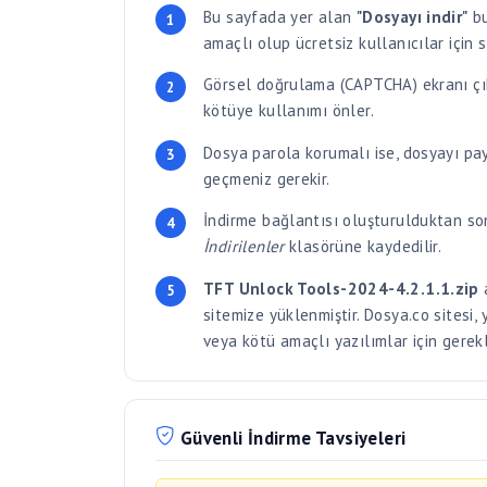
Görsel doğrulama (CAPTCHA) ekranı çık
kötüye kullanımı önler.
Dosya parola korumalı ise, dosyayı payla
geçmeniz gerekir.
İndirme bağlantısı oluşturulduktan son
İndirilenler
klasörüne kaydedilir.
TFT Unlock Tools-2024-4.2.1.1.zip
a
sitemize yüklenmiştir. Dosya.co sitesi
veya kötü amaçlı yazılımlar için gerek
Güvenli İndirme Tavsiyeleri
Önemli:
Dosya.co, kullanıcılar tarafınd
mutlaka kendi antivirüs yazılımınız ile ta