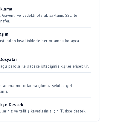
nsfer.
aşım
uşturulan kısa linklerle her ortamda kolayca
 Dosyalar
ağlı parola ile sadece istediğiniz kişiler erişebilir.
zı arama motorlarına çıkmaz şekilde gizli
siniz.
rkçe Destek
ularınız ve telif şikayetleriniz için Türkçe destek.
 kontrol et
-
İletişim