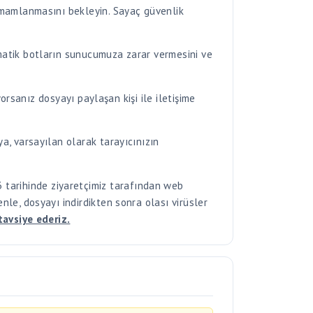
matik botların sunucumuza zarar vermesini ve
yorsanız dosyayı paylaşan kişi ile iletişime
a, varsayılan olarak tarayıcınızın
tarihinde ziyaretçimiz tarafından web
enle, dosyayı indirdikten sonra olası virüsler
tavsiye ederiz.
r
. İndirilen her dosyayı güvenliğiniz için