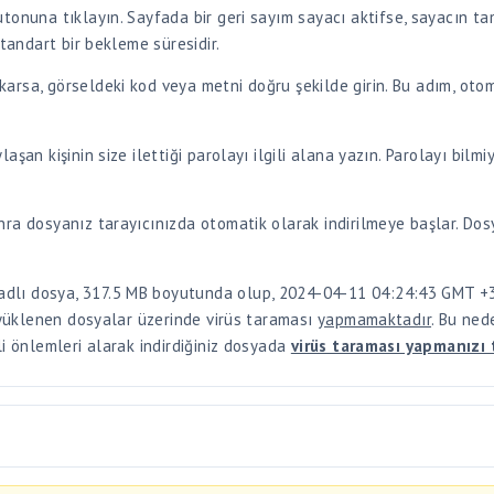
arsa, görseldeki kod veya metni doğru şekilde girin. Bu adım, oto
şan kişinin size ilettiği parolayı ilgili alana yazın. Parolayı bilmi
ra dosyanız tarayıcınızda otomatik olarak indirilmeye başlar. Dosy
dlı dosya, 317.5 MB boyutunda olup, 2024-04-11 04:24:43 GMT +3 
, yüklenen dosyalar üzerinde virüs taraması
yapmamaktadır
. Bu ned
li önlemleri alarak indirdiğiniz dosyada
virüs taraması yapmanızı 
an yüklenen dosyalar üzerinde
otomatik virüs taraması yapmamaktadı
ramanızı tavsiye ederiz.