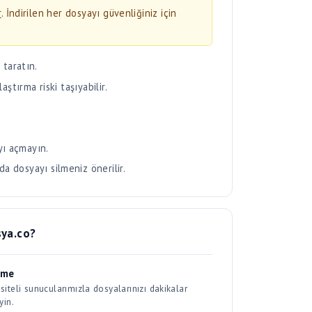
 taratın.
laştırma riski taşıyabilir.
yı açmayın.
da dosyayı silmeniz önerilir.
ya.co?
eme
iteli sunucularımızla dosyalarınızı dakikalar
yin.
aklama
 Güvenli ve yedekli olarak saklanır. SSL ile