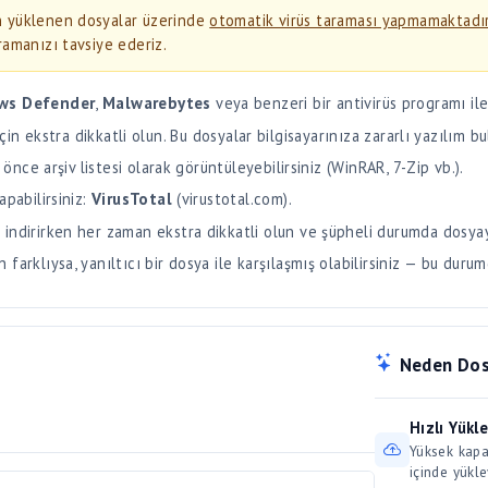
ws Defender
,
Malwarebytes
veya benzeri bir antivirüs programı ile
i) için ekstra dikkatli olun. Bu dosyalar bilgisayarınıza zararlı yazılım bu
 önce arşiv listesi olarak görüntüleyebilirsiniz (WinRAR, 7-Zip vb.).
apabilirsiniz:
VirusTotal
(virustotal.com).
 indirirken her zaman ekstra dikkatli olun ve şüpheli durumda dosya
arklıysa, yanıltıcı bir dosya ile karşılaşmış olabilirsiniz — bu durum
Neden Dos
Hızlı Yükl
Yüksek kapas
içinde yükle
Güvenli S
önce tarayıcı çerezlerinizi temizlemeyi deneyin.
Dosyalarınız