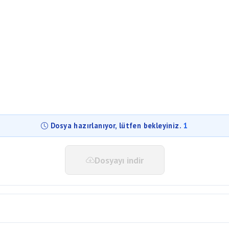
Dosyayı indir
tonuna tıklayın. Sayfada bir geri sayım sayacı aktifse, sayacın t
standart bir bekleme süresidir.