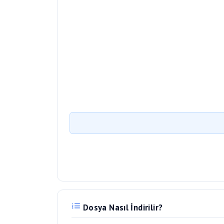
Dosya Nasıl İndirilir?
Bu sayfada yer alan
"Dosyayı indir"
bu
amaçlı olup ücretsiz kullanıcılar için 