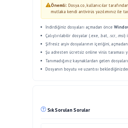
İndirdiğiniz dosyaları açmadan önce
Windo
Çalıştırılabilir dosyalar (.exe, .bat, .scr, .ms
Şifresiz arşiv dosyalarının içeriğini, açmadan
Şu adresten ücretsiz online virüs taraması y
Tanımadığınız kaynaklardan gelen dosyaları
Dosyanın boyutu ve uzantısı beklediğinizden f
Sık Sorulan Sorular
Dosya indirilemiyor, ne yapabilirim?
Dosya indirme sırasında sorun yaşıyorsanız 