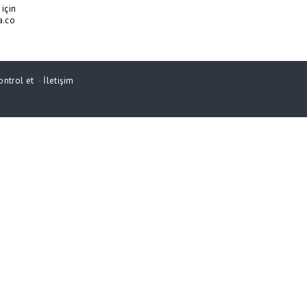
için
a.co
ontrol et
-
İletişim