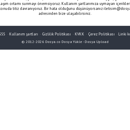
laşım ortamı sunmayı önemsiyoruz. Kullanım şartlarımıza uymayan içerikler 
konuda titiz davranıyoruz. Bir hata olduğunu düşünüyorsanız iletisim@dosy
adresinden bize ulaşabilirsiniz.
SSS
-
Kullanım şartları
-
Gizlilik Politikası
-
KVKK
-
Çerez Politikası
-
Linki k
© 2012-2026
Dosya.co
Dosya Yükle
-
Dosya Upload