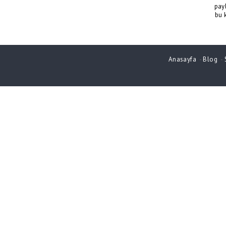
pay
bu 
Anasayfa
-
Blog
-