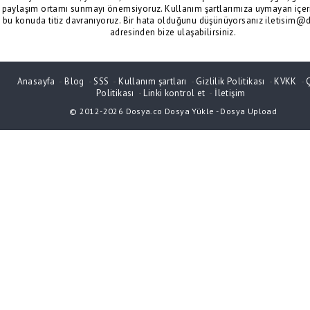
paylaşım ortamı sunmayı önemsiyoruz. Kullanım şartlarımıza uymayan içeri
bu konuda titiz davranıyoruz. Bir hata olduğunu düşünüyorsanız iletisim@
adresinden bize ulaşabilirsiniz.
Anasayfa
-
Blog
-
SSS
-
Kullanım şartları
-
Gizlilik Politikası
-
KVKK
-
Politikası
-
Linki kontrol et
-
İletişim
© 2012-2026
Dosya.co
Dosya Yükle
-
Dosya Upload